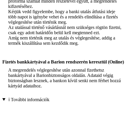
proforma számlát minden részletével együtt, a megrendelés
kifizetéséhez.
Kérjük vedd figyelembe, hogy a banki utalás átfutási ideje
több napot is igénybe vehet és a rendelés elindítása a fizetés
véglegesítése után történik meg.
Az utalással történő vásárlásnál nem szükséges rögtön fizetni,
csak egy adott határidőn belül kell megtenned ezt.
Amíg nem történik meg az utalás és véglegesítése, addig a
termék kiszállítása sem kezdődik meg.
Fizetés bankkártyával a Barion rendszerén keresztül (Online)
A megrendelés véglegesítése után azonnal fizethetsz
bankártyával a Barionbiztonságos oldalán. Adataid végig
biztonságban lesznek, a bankon kívül senki nem férhet hozzá
kártyád adataihoz.
ℹ️ További információk