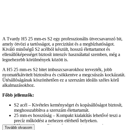
A Tvardy H5 25 mm-es S2 egy professzionális ütvecsavarozó bit,
amely ötvözi a tartósságot, a precizitást és a megbízhatóságot.
Kiváló minőségű S2 acélból készült, hosszú élettartamot és
ellenállóképességet biztosít intenzív használattal szemben, még a
legnehezebb körülmények között is.
A H5 25 mm-es S2 bitet imbuszcsavarokhoz tervezték, jobb
nyomatékátvitelt biztosítva és csökkentve a megcsúszás kockázatát.
Ütésállóságának köszönhetően ez a szerszám ideális széles körű
alkalmazásokhoz.
Főbb jellemzők:
S2 acél – Kivételes keménységet és kopásállóságot biztosít,
meghosszabbítva a szerszám élettartamát.
25 mm-es hosszúság – Kompakt kialakítás lehetővé teszi a
precíz működést a nehezen elérhető helyeken.
Mágneses hegy – Biztonságosan tartja a csavarokat,
Tovább olvasom