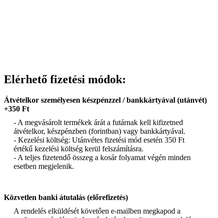
Elérhető fizetési módok:
Átvételkor személyesen készpénzzel / bankkártyával (utánvét)
+350 Ft
- A megvásárolt termékek árát a futárnak kell kifizetned
átvételkor, készpénzben (forintban) vagy bankkártyával.
- Kezelési költség: Utánvétes fizetési mód esetén 350 Ft
értékű kezelési költség kerül felszámításra.
- A teljes fizetendő összeg a kosár folyamat végén minden
esetben megjelenik.
Közvetlen banki átutalás (előrefizetés)
A rendelés elküldését követően e-mailben megkapod a