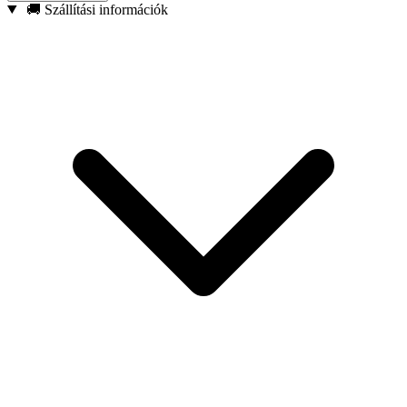
csökkentve a leejtés kockázatát munka közben.
🚚 Szállítási információk
Megerősített konstrukció – Kifejezetten ütvecsavarozókkal
való használatra tervezve, fokozott tartósságot biztosítva.
2 darabos készlet – Praktikus megoldás mind a szakemberek,
mind a barkácsolók számára.