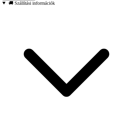
Ütésálló konstrukció – Nagy igénybevételű használatra
🚚 Szállítási információk
tervezve ütvecsavarozókkal.
Hagyományos 1/4″-os HEX szár – Kompatibilis a piacon
kapható legtöbb elektromos szerszámmal.