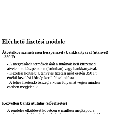
Elérhető fizetési módok:
Átvételkor személyesen készpénzzel / bankkártyával (utánvét)
+350 Ft
- A megvásárolt termékek árát a futárnak kell kifizetned
átvételkor, készpénzben (forintban) vagy bankkártyával.
- Kezelési költség: Utánvétes fizetési mód esetén 350 Ft
értékű kezelési költség kerül felszámításra.
- A teljes fizetendő összeg a kosár folyamat végén minden
esetben megjelenik.
Közvetlen banki átutalás (előrefizetés)
A rendelés elküldését követően e-mailben megkapod a