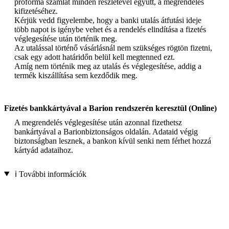
proforma számlát minden részletével együtt, a megrendelés
kifizetéséhez.
Kérjük vedd figyelembe, hogy a banki utalás átfutási ideje
több napot is igénybe vehet és a rendelés elindítása a fizetés
véglegesítése után történik meg.
Az utalással történő vásárlásnál nem szükséges rögtön fizetni,
csak egy adott határidőn belül kell megtenned ezt.
Amíg nem történik meg az utalás és véglegesítése, addig a
termék kiszállítása sem kezdődik meg.
Fizetés bankkártyával a Barion rendszerén keresztül (Online)
A megrendelés véglegesítése után azonnal fizethetsz
bankártyával a Barionbiztonságos oldalán. Adataid végig
biztonságban lesznek, a bankon kívül senki nem férhet hozzá
kártyád adataihoz.
ℹ️ További információk