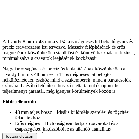
A Tvardy 8 mm x 48 mm-es 1/4″-os mágneses bit behajtó gyors és
precíz csavarozásra lett tervezve. Masszív felépítésének és erős
mágnesének köszönhetően stabilitást és könnyű használatot biztosít,
minimalizálva a csavarok leejtésének kockázatát.
Nagy tartósságának és precíziós kialakításának köszönhetően a
Tvardy 8 mm x 48 mm-es 1/4″-os mágneses bit behajtó
nélkülözhetetlen eszköz mind a szakemberek, mind a barkácsolók
számára. Ütésálló felépítése hosszú élettartamot és optimális
teljesítményt garantál, még igényes körülmények között is.
Főbb jellemzők:
48 mm teljes hossz – Ideális különféle szerelési és rögzítési
feladatokhoz.
Erős mágnes – Biztonságosan tartja a csavarokat és a
csapszegeket, kiküszöbölve az állandó utánállítás
szükségességét.
Tovább olvasom