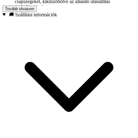
csapszegeket, kiküszöbölve az állandó utánállítás
szükségességét.
Tovább olvasom
Ütésálló konstrukció – Nagy igénybevételű használatra
🚚 Szállítási információk
tervezve ütvecsavarozókkal.
Hagyományos 1/4″-os HEX szár – Kompatibilis a piacon
kapható legtöbb elektromos szerszámmal.