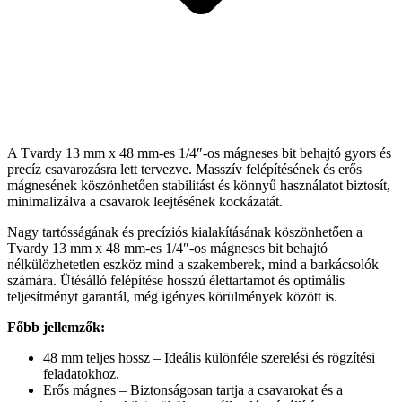
A Tvardy 13 mm x 48 mm-es 1/4″-os mágneses bit behajtó gyors és
precíz csavarozásra lett tervezve. Masszív felépítésének és erős
mágnesének köszönhetően stabilitást és könnyű használatot biztosít,
minimalizálva a csavarok leejtésének kockázatát.
Nagy tartósságának és precíziós kialakításának köszönhetően a
Tvardy 13 mm x 48 mm-es 1/4″-os mágneses bit behajtó
nélkülözhetetlen eszköz mind a szakemberek, mind a barkácsolók
számára. Ütésálló felépítése hosszú élettartamot és optimális
teljesítményt garantál, még igényes körülmények között is.
Főbb jellemzők:
48 mm teljes hossz – Ideális különféle szerelési és rögzítési
feladatokhoz.
Erős mágnes – Biztonságosan tartja a csavarokat és a