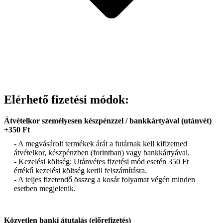
Elérhető fizetési módok:
Átvételkor személyesen készpénzzel / bankkártyával (utánvét)
+350 Ft
- A megvásárolt termékek árát a futárnak kell kifizetned
átvételkor, készpénzben (forintban) vagy bankkártyával.
- Kezelési költség: Utánvétes fizetési mód esetén 350 Ft
értékű kezelési költség kerül felszámításra.
- A teljes fizetendő összeg a kosár folyamat végén minden
esetben megjelenik.
Közvetlen banki átutalás (előrefizetés)