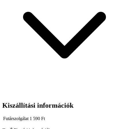
tartósságot
és ütvecsavarozóhoz tervezett, valóban ipari minőséget
keresel.
Kiszállítási információk
Futárszolgálat
1 590
Ft