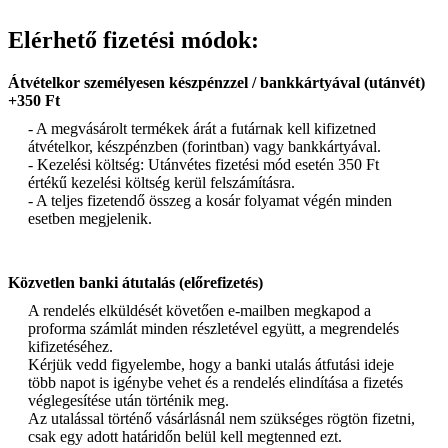
Elérhető fizetési módok:
Átvételkor személyesen készpénzzel / bankkártyával (utánvét)
+350 Ft
- A megvásárolt termékek árát a futárnak kell kifizetned
átvételkor, készpénzben (forintban) vagy bankkártyával.
- Kezelési költség: Utánvétes fizetési mód esetén 350 Ft
értékű kezelési költség kerül felszámításra.
- A teljes fizetendő összeg a kosár folyamat végén minden
esetben megjelenik.
Közvetlen banki átutalás (előrefizetés)
A rendelés elküldését követően e-mailben megkapod a
proforma számlát minden részletével együtt, a megrendelés
kifizetéséhez.
Kérjük vedd figyelembe, hogy a banki utalás átfutási ideje
több napot is igénybe vehet és a rendelés elindítása a fizetés
véglegesítése után történik meg.
Az utalással történő vásárlásnál nem szükséges rögtön fizetni,
csak egy adott határidőn belül kell megtenned ezt.