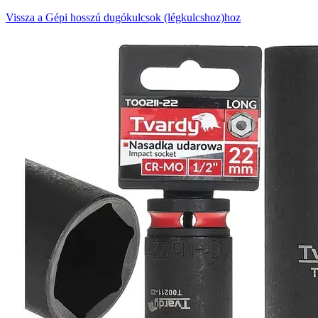
Vissza a Gépi hosszú dugókulcsok (légkulcshoz)hoz