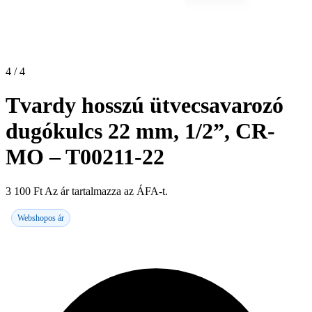
4 / 4
Tvardy hosszú ütvecsavarozó
dugókulcs 22 mm, 1/2”, CR-
MO – T00211-22
3 100
Ft
Az ár tartalmazza az ÁFA-t.
Webshopos ár