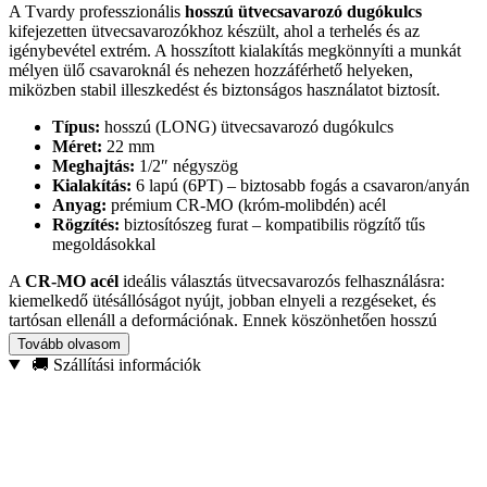
A Tvardy professzionális
hosszú ütvecsavarozó dugókulcs
kifejezetten ütvecsavarozókhoz készült, ahol a terhelés és az
igénybevétel extrém. A hosszított kialakítás megkönnyíti a munkát
mélyen ülő csavaroknál és nehezen hozzáférhető helyeken,
miközben stabil illeszkedést és biztonságos használatot biztosít.
Típus:
hosszú (LONG) ütvecsavarozó dugókulcs
Méret:
22 mm
Meghajtás:
1/2″ négyszög
Kialakítás:
6 lapú (6PT) – biztosabb fogás a csavaron/anyán
Anyag:
prémium CR-MO (króm-molibdén) acél
Rögzítés:
biztosítószeg furat – kompatibilis rögzítő tűs
megoldásokkal
A
CR-MO acél
ideális választás ütvecsavarozós felhasználásra:
kiemelkedő ütésállóságot nyújt, jobban elnyeli a rezgéseket, és
tartósan ellenáll a deformációnak. Ennek köszönhetően hosszú
távon is megbízható társ műhelyben és ipari környezetben.
Tovább olvasom
🚚 Szállítási információk
Ajánlott felhasználás:
autószerelés, ipari karbantartás,
acélszerkezet-összeszerelés, építőipari munkák, valamint minden
olyan feladat, ahol mélyen elhelyezkedő kötőelemeket kell gyorsan
és biztonságosan oldani vagy meghúzni.
Válaszd a Tvardy dugókulcsot, ha
precíz illeszkedést, extra