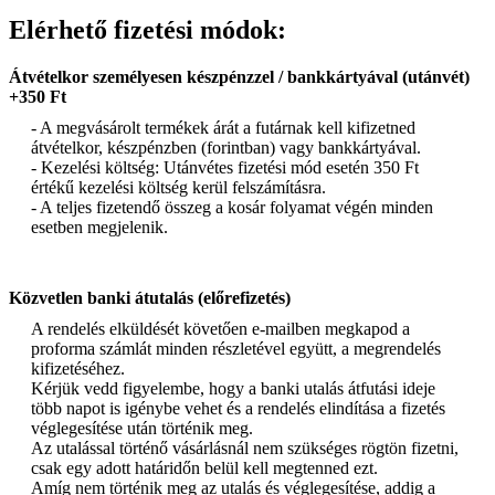
Elérhető fizetési módok:
Átvételkor személyesen készpénzzel / bankkártyával (utánvét)
+350 Ft
- A megvásárolt termékek árát a futárnak kell kifizetned
átvételkor, készpénzben (forintban) vagy bankkártyával.
- Kezelési költség: Utánvétes fizetési mód esetén 350 Ft
értékű kezelési költség kerül felszámításra.
- A teljes fizetendő összeg a kosár folyamat végén minden
esetben megjelenik.
Közvetlen banki átutalás (előrefizetés)
A rendelés elküldését követően e-mailben megkapod a
proforma számlát minden részletével együtt, a megrendelés
kifizetéséhez.
Kérjük vedd figyelembe, hogy a banki utalás átfutási ideje
több napot is igénybe vehet és a rendelés elindítása a fizetés
véglegesítése után történik meg.
Az utalással történő vásárlásnál nem szükséges rögtön fizetni,
csak egy adott határidőn belül kell megtenned ezt.
Amíg nem történik meg az utalás és véglegesítése, addig a