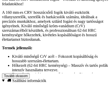
feladatokhoz!
A 160 mm-es CRV hosszúcsőrű fogók kiváló eszközök
villanyszerelők, szerelők és barkácsolók számára, ideálisak a
precíziós munkákhoz, amelyek szilárd fogást és nagy tartósságot
igényelnek. Kiváló minőségű króm-vanádium (CrV)
szerszámacélból készültek, és professzionálisan 62-64 HRC
keménységre hőkezeltek, kivételes kopásállóságot és hosszú
élettartamot biztosítanak.
Termék jellemzői:
Kiváló minőségű CrV acél – Fokozott kopásállóság és
hosszabb szerszám-élettartam.
Hőkezelt (62-64 HRC keménység) – Masszív és tartós pofák
intenzív használatra tervezve.
Ergonómikus, kétkomponensű fogantyú – Biztonságos,
Tovább olvasom
kényelmes fogást és könnyű használatot biztosít.
🚚 Szállítási információk
Két fogási zóna – Alkalmas mind lapos, mind kerek
anyagokkal való munkához.
Tartós pofák – Lehetővé teszik mind a puha, mind a kemény
huzalok precíz vágását.
Recézett felület csavarokhoz és anyákhoz – Biztosítja a
rögzítőelemek szilárd fogását.
PTFE bevonat – Védi a korróziót és meghosszabbítja a