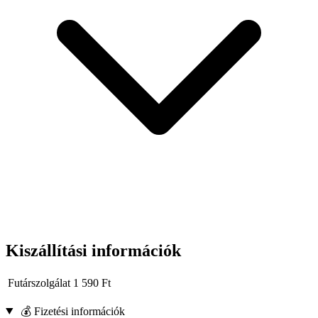
szerszám élettartamát.
Főbb előnyök:
Kiváló minőségű CrV acél a maximális tartósságért és a
sérülésekkel szembeni ellenállásért
Ergonomikus, csúszásmentes fogantyúk a kiváló kényelemért
és irányíthatóságért
Speciálisan formázott pofák a precíz fogáshoz és vágáshoz
Ideális vezetékek, kábelek vágásához és szerelési feladatok
elvégzéséhez
PTFE bevonat a külső körülményekkel szembeni fokozott
ellenállásért
A 160 mm-es CRV hosszú csőrű fogó ötvözi a tartósságot, a
pontosságot és a felhasználói kényelmet, így nélkülözhetetlen
eszköz mind a professzionális alkalmazásokhoz, mind az otthoni
műhelyekhez.
Kiszállítási információk
Futárszolgálat
1 590
Ft
💰 Fizetési információk