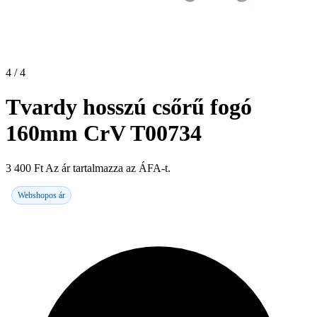
4 / 4
Tvardy hosszú csőrű fogó
160mm CrV T00734
3 400
Ft
Az ár tartalmazza az ÁFA-t.
Webshopos ár