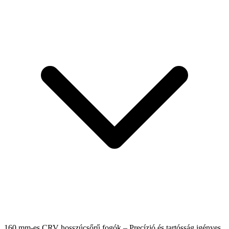
160 mm-es CRV hosszúcsőrű fogók – Precízió és tartósság igényes