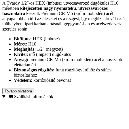
A Tvardy 1/2″-os HEX (imbusz) ütvecsavarozó dugókulcs H10
méretben
kifejezetten nagy nyomatékú, ütvecsavarozós
használatra
készült. Prémium CR-Mo (króm-molibdén) acél
anyaga jobban tűri az ütéseket és a rezgést, így megbízható választás
műhelyben, ipari karbantartásnál, gépgyártásban és acélszerkezet-
szerelés során.
Bit/típus:
HEX (imbusz)
Méret:
H10
Meghajtás:
1/2″ (négyzet)
Kivitel:
ütő (impact) dugókulcs
Anyag:
prémium CR-Mo (króm-molibdén) acél a hosszabb
élettartamért
Biztonságos rögzítés:
furat rögzítőgyűrűhöz és stiftes
biztosításhoz
Védelem:
korrózióálló bevonat
A pontos illeszkedésnek köszönhetően stabilan fogja a HEX
Tovább olvasom
csavarkötéseket, így
csökkenti a megcsúszás és a csavarfej
🚚 Szállítási információk
sérülésének kockázatát
. Ideális futómű- és fékalkatrészek
szereléséhez, ipari karbantartási feladatokhoz, gépek és
acélszerkezetek összeszereléséhez. Ha strapabíró, üzembiztos
dugókulcsot keresel ütvecsavarozóhoz, ez a Tvardy H10-es CR-Mo
megoldás a mindennapi terheléshez.