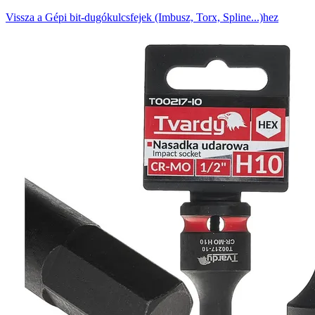
Vissza a Gépi bit-dugókulcsfejek (Imbusz, Torx, Spline...)hez