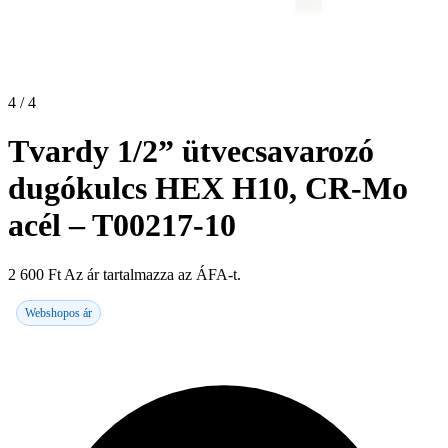
4 / 4
Tvardy 1/2” ütvecsavarozó
dugókulcs HEX H10, CR-Mo
acél – T00217-10
2 600
Ft
Az ár tartalmazza az ÁFA-t.
Webshopos ár