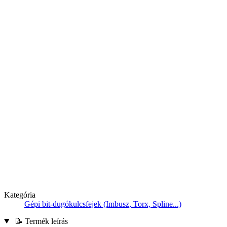
Kategória
Gépi bit-dugókulcsfejek (Imbusz, Torx, Spline...)
📝 Termék leírás