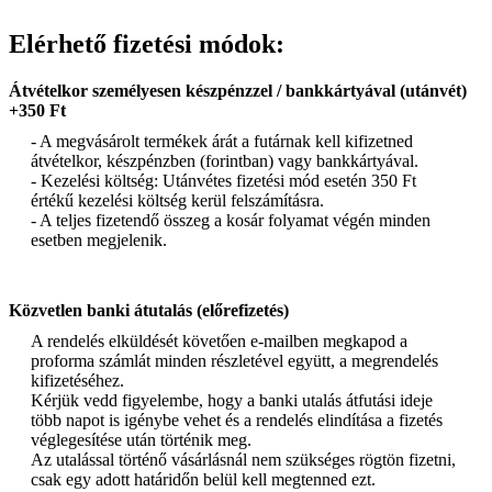
Elérhető fizetési módok:
Átvételkor személyesen készpénzzel / bankkártyával (utánvét)
+350 Ft
- A megvásárolt termékek árát a futárnak kell kifizetned
átvételkor, készpénzben (forintban) vagy bankkártyával.
- Kezelési költség: Utánvétes fizetési mód esetén 350 Ft
értékű kezelési költség kerül felszámításra.
- A teljes fizetendő összeg a kosár folyamat végén minden
esetben megjelenik.
Közvetlen banki átutalás (előrefizetés)
A rendelés elküldését követően e-mailben megkapod a
proforma számlát minden részletével együtt, a megrendelés
kifizetéséhez.
Kérjük vedd figyelembe, hogy a banki utalás átfutási ideje
több napot is igénybe vehet és a rendelés elindítása a fizetés
véglegesítése után történik meg.
Az utalással történő vásárlásnál nem szükséges rögtön fizetni,
csak egy adott határidőn belül kell megtenned ezt.