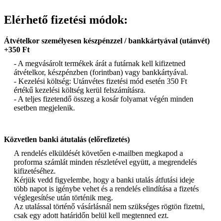
Elérhető fizetési módok:
Átvételkor személyesen készpénzzel / bankkártyával (utánvét)
+350 Ft
- A megvásárolt termékek árát a futárnak kell kifizetned
átvételkor, készpénzben (forintban) vagy bankkártyával.
- Kezelési költség: Utánvétes fizetési mód esetén 350 Ft
értékű kezelési költség kerül felszámításra.
- A teljes fizetendő összeg a kosár folyamat végén minden
esetben megjelenik.
Közvetlen banki átutalás (előrefizetés)
A rendelés elküldését követően e-mailben megkapod a
proforma számlát minden részletével együtt, a megrendelés
kifizetéséhez.
Kérjük vedd figyelembe, hogy a banki utalás átfutási ideje
több napot is igénybe vehet és a rendelés elindítása a fizetés
véglegesítése után történik meg.
Az utalással történő vásárlásnál nem szükséges rögtön fizetni,
csak egy adott határidőn belül kell megtenned ezt.