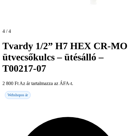
4 / 4
Tvardy 1/2” H7 HEX CR-MO
ütvecsőkulcs – ütésálló –
T00217-07
2 800
Ft
Az ár tartalmazza az ÁFA-t.
Webshopos ár