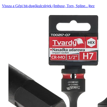
Vissza a Gépi bit-dugókulcsfejek (Imbusz, Torx, Spline...)hez