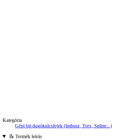
Kategória
Gépi bit-dugókulcsfejek (Imbusz, Torx, Spline...)
📝 Termék leírás