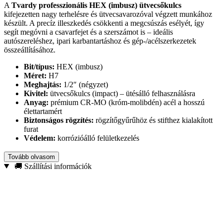
A
Tvardy professzionális HEX (imbusz) ütvecsőkulcs
kifejezetten nagy terhelésre és ütvecsavarozóval végzett munkához
készült. A precíz illeszkedés csökkenti a megcsúszás esélyét, így
segít megóvni a csavarfejet és a szerszámot is – ideális
autószereléshez, ipari karbantartáshoz és gép-/acélszerkezetek
összeállításához.
Bit/típus:
HEX (imbusz)
Méret:
H7
Meghajtás:
1/2″ (négyzet)
Kivitel:
ütvecsőkulcs (impact) – ütésálló felhasználásra
Anyag:
prémium CR-MO (króm-molibdén) acél a hosszú
élettartamért
Biztonságos rögzítés:
rögzítőgyűrűhöz és stifthez kialakított
furat
Védelem:
korrózióálló felületkezelés
A
CR-MO acél
az ütvecsavarozókhoz tervezett szerszámok
Tovább olvasom
etalonja: jobban tűri a rezgést és a hirtelen nyomatékcsúcsokat, mint
🚚 Szállítási információk
a kéziszerszámoknál gyakori CR-V. Ha ütvecsavarozóval dolgozol,
ez a választás
megbízható és tartós
megoldást ad.
Ajánlott felhasználás:
futómű- és fékalkatrészek szerelése, ipari
karbantartás, gépgyártás, valamint acél- és gépszerkezetek
összeszerelése imbusz (HEX) kötőelemekkel.