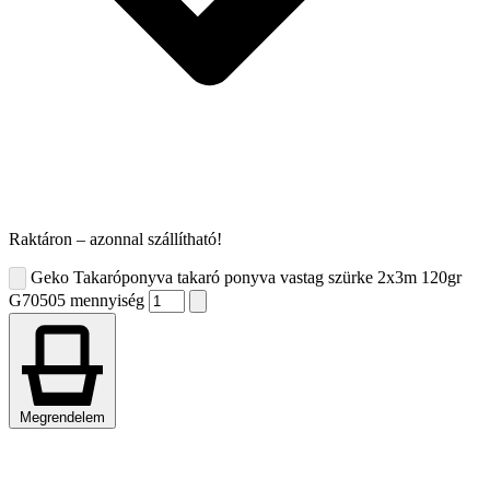
Raktáron – azonnal szállítható!
Geko Takaróponyva takaró ponyva vastag szürke 2x3m 120gr
G70505 mennyiség
Megrendelem