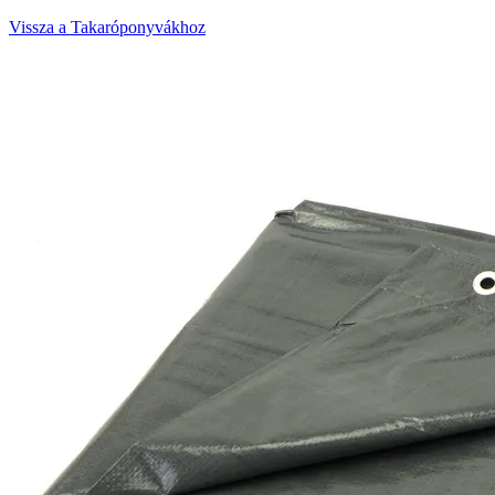
Vissza a Takaróponyvákhoz