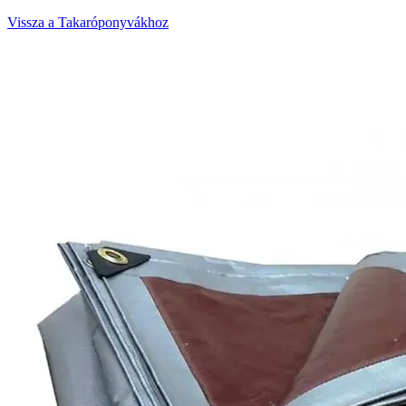
Vissza a Takaróponyvákhoz