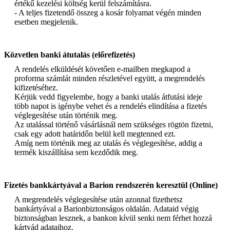
értékű kezelési költség kerül felszámításra.
- A teljes fizetendő összeg a kosár folyamat végén minden
esetben megjelenik.
Közvetlen banki átutalás (előrefizetés)
A rendelés elküldését követően e-mailben megkapod a
proforma számlát minden részletével együtt, a megrendelés
kifizetéséhez.
Kérjük vedd figyelembe, hogy a banki utalás átfutási ideje
több napot is igénybe vehet és a rendelés elindítása a fizetés
véglegesítése után történik meg.
Az utalással történő vásárlásnál nem szükséges rögtön fizetni,
csak egy adott határidőn belül kell megtenned ezt.
Amíg nem történik meg az utalás és véglegesítése, addig a
termék kiszállítása sem kezdődik meg.
Fizetés bankkártyával a Barion rendszerén keresztül (Online)
A megrendelés véglegesítése után azonnal fizethetsz
bankártyával a Barionbiztonságos oldalán. Adataid végig
biztonságban lesznek, a bankon kívül senki nem férhet hozzá
kártyád adataihoz.