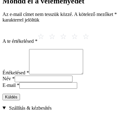
Mondd el a véleményedet
Az e-mail címet nem tesszük közzé.
A kötelező mezőket
*
karakterrel jelöltük
A te értékelésed
*
Értékelésed
*
Név
*
E-mail
*
Küldés
Szállítás & kézbesítés