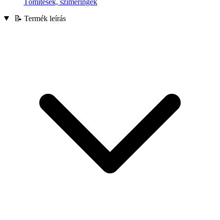
Tömítések, szimeringek
📝 Termék leírás