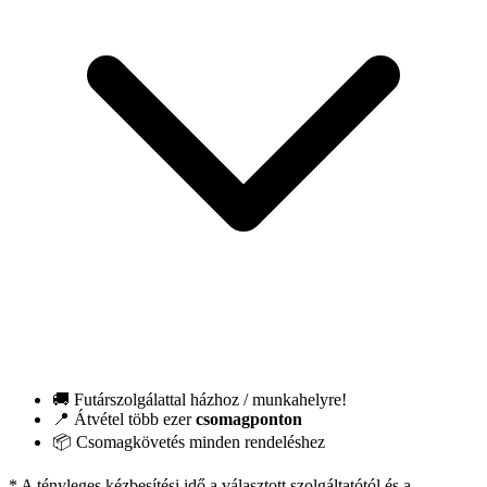
🚚 Futárszolgálattal házhoz / munkahelyre!
📍 Átvétel több ezer
csomagponton
📦 Csomagkövetés minden rendeléshez
* A tényleges kézbesítési idő a választott szolgáltatótól és a