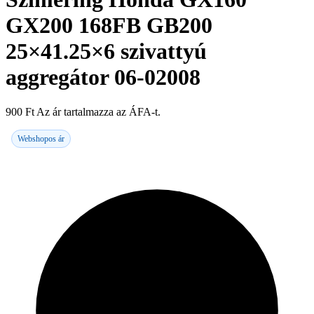
GX200 168FB GB200
25×41.25×6 szivattyú
aggregátor 06-02008
900
Ft
Az ár tartalmazza az ÁFA-t.
Webshopos ár