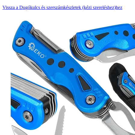
Vissza a Dugókulcs és szerszámkészletek (kézi szereléshez)hez