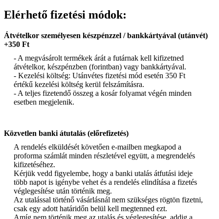
Elérhető fizetési módok:
Átvételkor személyesen készpénzzel / bankkártyával (utánvét)
+350 Ft
- A megvásárolt termékek árát a futárnak kell kifizetned
átvételkor, készpénzben (forintban) vagy bankkártyával.
- Kezelési költség: Utánvétes fizetési mód esetén 350 Ft
értékű kezelési költség kerül felszámításra.
- A teljes fizetendő összeg a kosár folyamat végén minden
esetben megjelenik.
Közvetlen banki átutalás (előrefizetés)
A rendelés elküldését követően e-mailben megkapod a
proforma számlát minden részletével együtt, a megrendelés
kifizetéséhez.
Kérjük vedd figyelembe, hogy a banki utalás átfutási ideje
több napot is igénybe vehet és a rendelés elindítása a fizetés
véglegesítése után történik meg.
Az utalással történő vásárlásnál nem szükséges rögtön fizetni,
csak egy adott határidőn belül kell megtenned ezt.
Amíg nem történik meg az utalás és véglegesítése, addig a