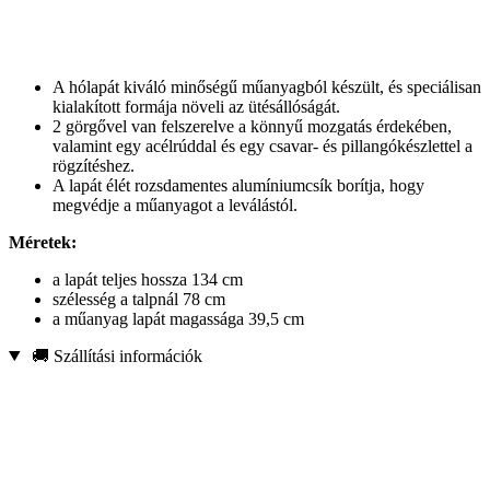
A hólapát kiváló minőségű műanyagból készült, és speciálisan
kialakított formája növeli az ütésállóságát.
2 görgővel van felszerelve a könnyű mozgatás érdekében,
valamint egy acélrúddal és egy csavar- és pillangókészlettel a
rögzítéshez.
A lapát élét rozsdamentes alumíniumcsík borítja, hogy
megvédje a műanyagot a leválástól.
Méretek:
a lapát teljes hossza 134 cm
szélesség a talpnál 78 cm
a műanyag lapát magassága 39,5 cm
🚚 Szállítási információk