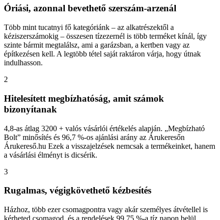
Óriási, azonnal bevethető szerszám-arzenál
Több mint tucatnyi fő kategóriánk – az alkatrészektől a
kéziszerszámokig – összesen tízezernél is több terméket kínál, így
szinte bármit megtalálsz, ami a garázsban, a kertben vagy az
építkezésen kell. A legtöbb tétel saját raktáron várja, hogy útnak
indulhasson.
2
Hitelesített megbízhatóság, amit számok
bizonyítanak
4,8-as átlag 3200 + valós vásárlói értékelés alapján. „Megbízható
Bolt” minősítés és 96,7 %-os ajánlási arány az Árukeresőn
Árukereső.hu Ezek a visszajelzések nemcsak a termékeinket, hanem
a vásárlási élményt is dicsérik.
3
Rugalmas, végigkövethető kézbesítés
Házhoz, több ezer csomagpontra vagy akár személyes átvétellel is
kérheted csomagod, és a rendelések 99,75 %-a tíz napon belül