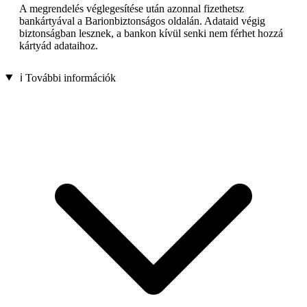
A megrendelés véglegesítése után azonnal fizethetsz
bankártyával a Barionbiztonságos oldalán. Adataid végig
biztonságban lesznek, a bankon kívül senki nem férhet hozzá
kártyád adataihoz.
ℹ️ További információk