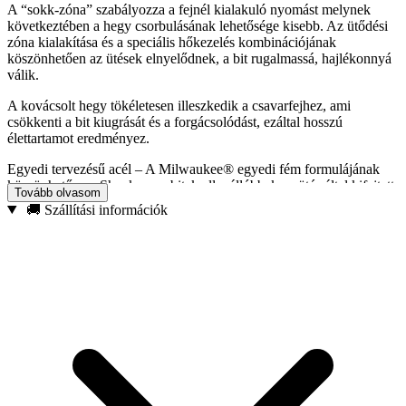
A “sokk-zóna” szabályozza a fejnél kialakuló nyomást melynek
következtében a hegy csorbulásának lehetősége kisebb. Az ütődési
zóna kialakítása és a speciális hőkezelés kombinációjának
köszönhetően az ütések elnyelődnek, a bit rugalmassá, hajlékonnyá
válik.
A kovácsolt hegy tökéletesen illeszkedik a csavarfejhez, ami
csökkenti a bit kiugrását és a forgácsolódást, ezáltal hosszú
élettartamot eredményez.
Egyedi tervezésű acél – A Milwaukee® egyedi fém formulájának
köszönhetően a Shockwave bitek ellenállóbbak az ütés által kifejtett
Tovább olvasom
hatásnak.
🚚 Szállítási információk
Teljes hossza: 25 mm
Típus: PZ2