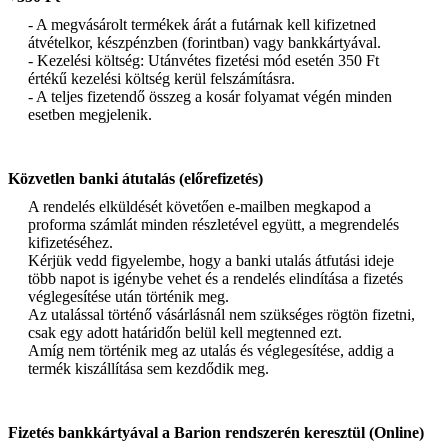
- A megvásárolt termékek árát a futárnak kell kifizetned
átvételkor, készpénzben (forintban) vagy bankkártyával.
- Kezelési költség: Utánvétes fizetési mód esetén 350 Ft
értékű kezelési költség kerül felszámításra.
- A teljes fizetendő összeg a kosár folyamat végén minden
esetben megjelenik.
Közvetlen banki átutalás (előrefizetés)
A rendelés elküldését követően e-mailben megkapod a
proforma számlát minden részletével együtt, a megrendelés
kifizetéséhez.
Kérjük vedd figyelembe, hogy a banki utalás átfutási ideje
több napot is igénybe vehet és a rendelés elindítása a fizetés
véglegesítése után történik meg.
Az utalással történő vásárlásnál nem szükséges rögtön fizetni,
csak egy adott határidőn belül kell megtenned ezt.
Amíg nem történik meg az utalás és véglegesítése, addig a
termék kiszállítása sem kezdődik meg.
Fizetés bankkártyával a Barion rendszerén keresztül (Online)