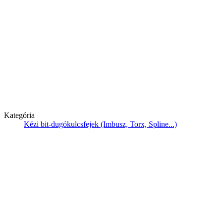
Kategória
Kézi bit-dugókulcsfejek (Imbusz, Torx, Spline...)