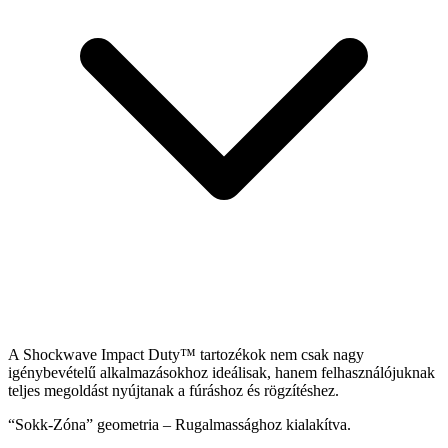
A Shockwave Impact Duty™ tartozékok nem csak nagy
igénybevételű alkalmazásokhoz ideálisak, hanem felhasználójuknak
teljes megoldást nyújtanak a fúráshoz és rögzítéshez.
“Sokk-Zóna” geometria – Rugalmassághoz kialakítva.