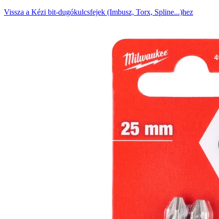
Vissza a Kézi bit-dugókulcsfejek (Imbusz, Torx, Spline...)hez