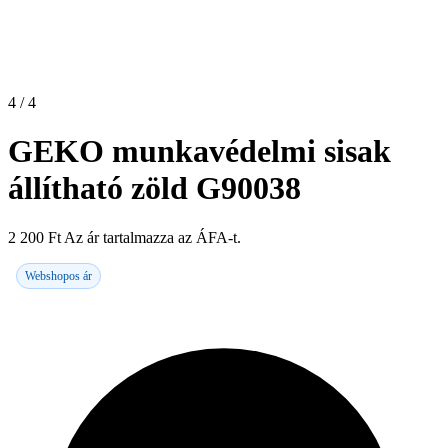
4 / 4
GEKO munkavédelmi sisak
állítható zöld G90038
2 200
Ft
Az ár tartalmazza az ÁFA-t.
Webshopos ár