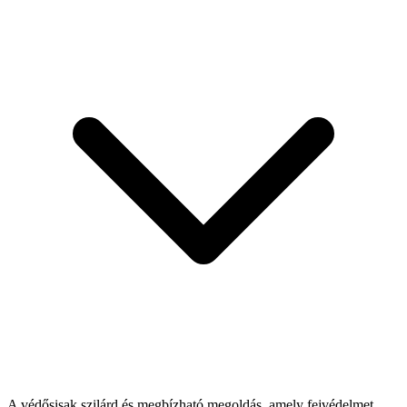
A védősisak szilárd és megbízható megoldás, amely fejvédelmet