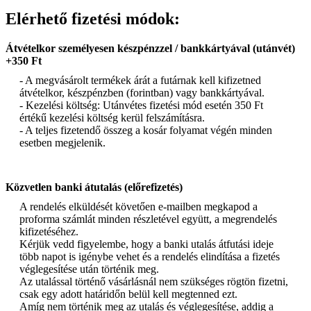
Elérhető fizetési módok:
Átvételkor személyesen készpénzzel / bankkártyával (utánvét)
+350 Ft
- A megvásárolt termékek árát a futárnak kell kifizetned
átvételkor, készpénzben (forintban) vagy bankkártyával.
- Kezelési költség: Utánvétes fizetési mód esetén 350 Ft
értékű kezelési költség kerül felszámításra.
- A teljes fizetendő összeg a kosár folyamat végén minden
esetben megjelenik.
Közvetlen banki átutalás (előrefizetés)
A rendelés elküldését követően e-mailben megkapod a
proforma számlát minden részletével együtt, a megrendelés
kifizetéséhez.
Kérjük vedd figyelembe, hogy a banki utalás átfutási ideje
több napot is igénybe vehet és a rendelés elindítása a fizetés
véglegesítése után történik meg.
Az utalással történő vásárlásnál nem szükséges rögtön fizetni,
csak egy adott határidőn belül kell megtenned ezt.
Amíg nem történik meg az utalás és véglegesítése, addig a