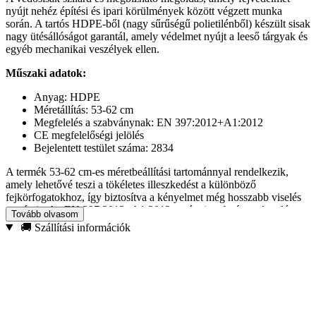
nyújt nehéz építési és ipari körülmények között végzett munka
során. A tartós HDPE-ből (nagy sűrűségű polietilénből) készült sisak
nagy ütésállóságot garantál, amely védelmet nyújt a leeső tárgyak és
egyéb mechanikai veszélyek ellen.
Műszaki adatok:
Anyag: HDPE
Méretállítás: 53-62 cm
Megfelelés a szabványnak: EN 397:2012+A1:2012
CE megfelelőségi jelölés
Bejelentett testület száma: 2834
A termék 53-62 cm-es méretbeállítási tartománnyal rendelkezik,
amely lehetővé teszi a tökéletes illeszkedést a különböző
fejkörfogatokhoz, így biztosítva a kényelmet még hosszabb viselés
esetén is. Az EN 397:2012+A1:2012 európai szabványnak való
Tovább olvasom
megfelelés és a CE-jelölés megerősíti, hogy a sisak megfelel a
🚚 Szállítási információk
szigorú biztonsági követelményeknek és megfelel az egyéni
védőfelszerelésekre vonatkozó előírásoknak (2016/425 rendelet).
A sisak széles hőmérsékleti tartományban használható – -10°C-tól
+50°C-ig, így ideális megoldás hideg és meleg éghajlaton egyaránt.
Termék jellemzői: