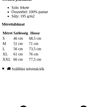
Szín: fekete
Összetétel: 100% pamut
Súly: 195 g/m2
Mérettáblázat
Méret
Szélesség
Hossz
S
46 cm
68,5 cm
M
51 cm
71 cm
L
56 cm
73,5 cm
XL
61 cm
76 cm
XXL
66 cm
77,5 cm
🚚 Szállítási információk