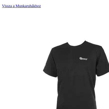
Vissza a Munkaruhákhoz