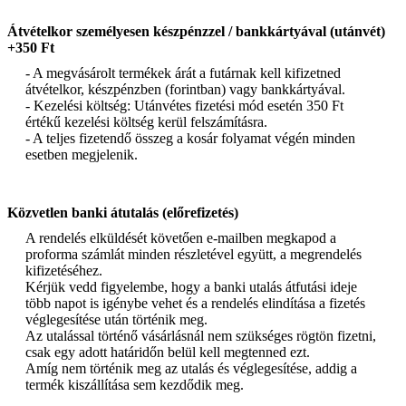
Átvételkor személyesen készpénzzel / bankkártyával (utánvét)
+350 Ft
- A megvásárolt termékek árát a futárnak kell kifizetned
átvételkor, készpénzben (forintban) vagy bankkártyával.
- Kezelési költség: Utánvétes fizetési mód esetén 350 Ft
értékű kezelési költség kerül felszámításra.
- A teljes fizetendő összeg a kosár folyamat végén minden
esetben megjelenik.
Közvetlen banki átutalás (előrefizetés)
A rendelés elküldését követően e-mailben megkapod a
proforma számlát minden részletével együtt, a megrendelés
kifizetéséhez.
Kérjük vedd figyelembe, hogy a banki utalás átfutási ideje
több napot is igénybe vehet és a rendelés elindítása a fizetés
véglegesítése után történik meg.
Az utalással történő vásárlásnál nem szükséges rögtön fizetni,
csak egy adott határidőn belül kell megtenned ezt.
Amíg nem történik meg az utalás és véglegesítése, addig a
termék kiszállítása sem kezdődik meg.