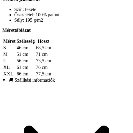
Szín: fekete
Összetétel: 100% pamut
Súly: 195 g/m2
Mérettáblázat
Méret
Szélesség
Hossz
S
46 cm
68,5 cm
M
51 cm
71 cm
L
56 cm
73,5 cm
XL
61 cm
76 cm
XXL
66 cm
77,5 cm
🚚 Szállítási információk