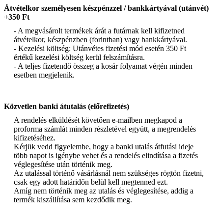
Átvételkor személyesen készpénzzel / bankkártyával (utánvét)
+350 Ft
- A megvásárolt termékek árát a futárnak kell kifizetned
átvételkor, készpénzben (forintban) vagy bankkártyával.
- Kezelési költség: Utánvétes fizetési mód esetén 350 Ft
értékű kezelési költség kerül felszámításra.
- A teljes fizetendő összeg a kosár folyamat végén minden
esetben megjelenik.
Közvetlen banki átutalás (előrefizetés)
A rendelés elküldését követően e-mailben megkapod a
proforma számlát minden részletével együtt, a megrendelés
kifizetéséhez.
Kérjük vedd figyelembe, hogy a banki utalás átfutási ideje
több napot is igénybe vehet és a rendelés elindítása a fizetés
véglegesítése után történik meg.
Az utalással történő vásárlásnál nem szükséges rögtön fizetni,
csak egy adott határidőn belül kell megtenned ezt.
Amíg nem történik meg az utalás és véglegesítése, addig a
termék kiszállítása sem kezdődik meg.