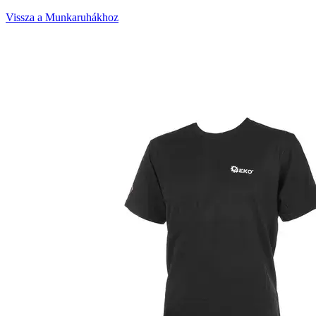
Vissza a Munkaruhákhoz