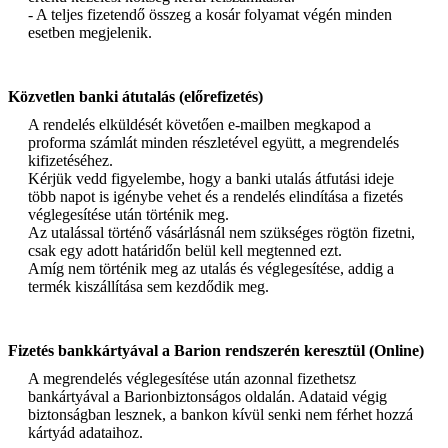
- A teljes fizetendő összeg a kosár folyamat végén minden
esetben megjelenik.
Közvetlen banki átutalás (előrefizetés)
A rendelés elküldését követően e-mailben megkapod a
proforma számlát minden részletével együtt, a megrendelés
kifizetéséhez.
Kérjük vedd figyelembe, hogy a banki utalás átfutási ideje
több napot is igénybe vehet és a rendelés elindítása a fizetés
véglegesítése után történik meg.
Az utalással történő vásárlásnál nem szükséges rögtön fizetni,
csak egy adott határidőn belül kell megtenned ezt.
Amíg nem történik meg az utalás és véglegesítése, addig a
termék kiszállítása sem kezdődik meg.
Fizetés bankkártyával a Barion rendszerén keresztül (Online)
A megrendelés véglegesítése után azonnal fizethetsz
bankártyával a Barionbiztonságos oldalán. Adataid végig
biztonságban lesznek, a bankon kívül senki nem férhet hozzá
kártyád adataihoz.