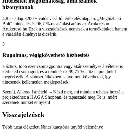
Hitelesített megbízhatóság, amit számok
bizonyítanak
4,8-as átlag 3200 + valós vásárlói értékelés alapján. „Megbízható
Bolt” minősítés és 96,7 %-os ajánlási arány az Árukeresőn
Árukereső.hu Ezek a visszajelzések nemcsak a termékeinket, hanem
a vásárlási élményt is dicsérik.
3
Rugalmas, végigkövethető kézbesítés
Házhoz, több ezer csomagpontra vagy akár személyes átvétellel is
kérheted csomagod, és a rendelések 99,75 %-a tíz napon belül
megérkezik. A státuszt útközben is nyomon követheted, így
nincsenek kellemetlen meglepetések.
Szerelj. Alkoss. Ismételd. – Nézd meg, mi mindent tehetsz hozzá a
projektedhez a HAGA Shopban, és tapasztald meg Te is, miért
szeretnek minket ennyien!
Visszajelzések
Több tucat elégedett Nincs kategória ügyfél véleménye