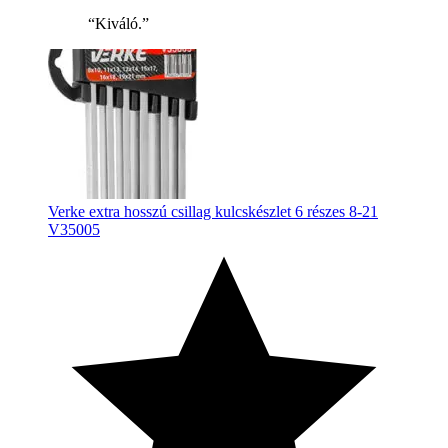
“Kiváló.”
Verke extra hosszú csillag kulcskészlet 6 részes 8-21
V35005