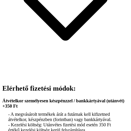
Elérhető fizetési módok:
Átvételkor személyesen készpénzzel / bankkártyával (utánvét)
+350 Ft
- A megvásárolt termékek árát a futárnak kell kifizetned
átvételkor, készpénzben (forintban) vagy bankkártyával.
- Kezelési költség: Utánvétes fizetési mód esetén 350 Ft
értékű kezelési költség kerül felszámításra.