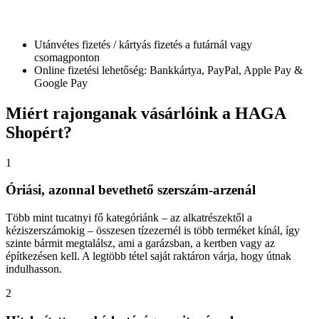
Utánvétes fizetés / kártyás fizetés a futárnál vagy
csomagponton
Online fizetési lehetőség: Bankkártya, PayPal, Apple Pay &
Google Pay
Miért
rajonganak vásárlóink a HAGA
Shopért?
1
Óriási, azonnal bevethető szerszám-arzenál
Több mint tucatnyi fő kategóriánk – az alkatrészektől a
kéziszerszámokig – összesen tízezernél is több terméket kínál, így
szinte bármit megtalálsz, ami a garázsban, a kertben vagy az
építkezésen kell. A legtöbb tétel saját raktáron várja, hogy útnak
indulhasson.
2