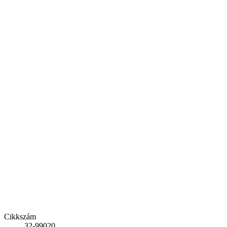
Cikkszám
32-99020