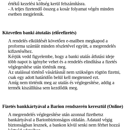
értékű kezelési költség kerül felszámításra.
- A teljes fizetendő összeg a kosár folyamat végén minden
esetben megjelenik.
Közvetlen banki átutalás (előrefizetés)
A rendelés elküldését követően e-mailben megkapod a
proforma számlát minden részletével együtt, a megrendelés
kifizetéséhez.
Kérjük vedd figyelembe, hogy a banki utalás átfutási ideje
több napot is igénybe vehet és a rendelés elindítása a fizetés
véglegesítése után történik meg.
Az utalással történő vásárlásnál nem szükséges rögtön fizetni,
csak egy adott határidőn belül kell megtenned ezt.
Amíg nem történik meg az utalás és véglegesítése, addig a
termék kiszállítása sem kezdődik meg.
Fizetés bankkártyával a Barion rendszerén keresztül (Online)
A megrendelés véglegesítése után azonnal fizethetsz
bankártyával a Barionbiztonságos oldalán. Adataid végig
biztonságban lesznek, a bankon kívül senki nem férhet hozzá