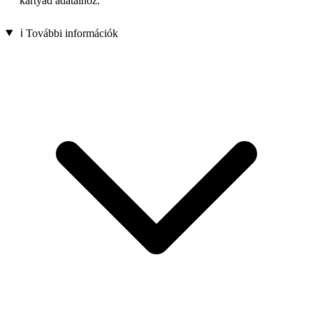
kártyád adataihoz.
ℹ️ További információk