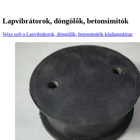
Lapvibrátorok, döngölők, betonsimitók
Nézz szét a Lapvibrátorok, döngölők, betonsimitók kínálatunkban