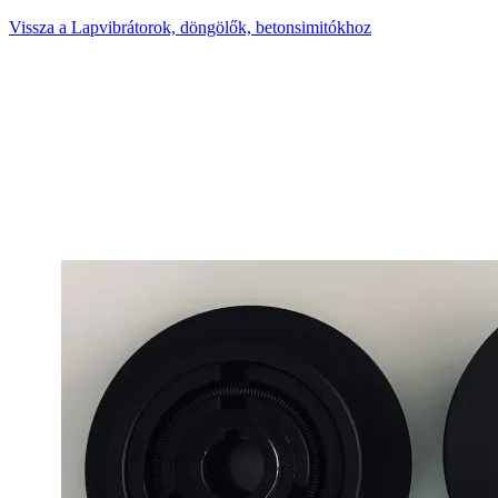
Vissza a Lapvibrátorok, döngölők, betonsimitókhoz