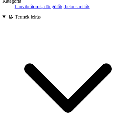
Kategória
Lapvibrátorok, döngölők, betonsimitók
📝 Termék leírás