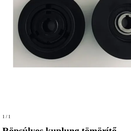
1 / 1
Röpsúlyos kuplung tömörítő