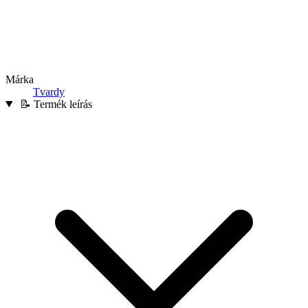
Márka
Tvardy
📝 Termék leírás