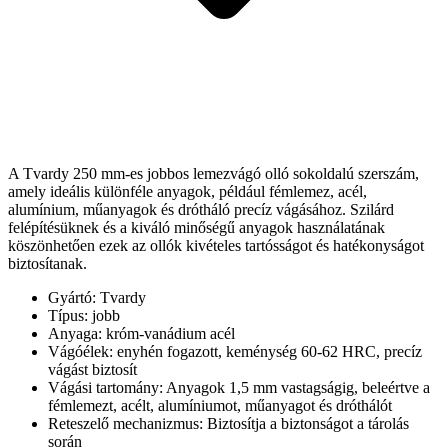
A Tvardy 250 mm-es jobbos lemezvágó olló sokoldalú szerszám,
amely ideális különféle anyagok, például fémlemez, acél,
alumínium, műanyagok és drótháló precíz vágásához. Szilárd
felépítésüknek és a kiváló minőségű anyagok használatának
köszönhetően ezek az ollók kivételes tartósságot és hatékonyságot
biztosítanak.
Gyártó: Tvardy
Típus: jobb
Anyaga: króm-vanádium acél
Vágóélek: enyhén fogazott, keménység 60-62 HRC, precíz
vágást biztosít
Vágási tartomány: Anyagok 1,5 mm vastagságig, beleértve a
fémlemezt, acélt, alumíniumot, műanyagot és dróthálót
Reteszelő mechanizmus: Biztosítja a biztonságot a tárolás
során