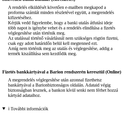
A rendelés elküldését követően e-mailben megkapod a
proforma számlát minden részletével együtt, a megrendelés
kifizetéséhez.
Kérjük vedd figyelembe, hogy a banki utalás átfutási ideje
több napot is igénybe vehet és a rendelés elindítása a fizetés
véglegesítése után történik meg.
Az utalással történő vásárlásnál nem szükséges rögtön fizetni,
csak egy adott határidőn belül kell megtenned ezt.
Amíg nem történik meg az utalás és véglegesítése, addig a
termék kiszállítása sem kezdődik meg.
Fizetés bankkártyával a Barion rendszerén keresztül (Online)
A megrendelés véglegesítése után azonnal fizethetsz
bankártyával a Barionbiztonságos oldalán. Adataid végig
biztonságban lesznek, a bankon kívül senki nem férhet hozzá
kártyád adataihoz.
ℹ️ További információk