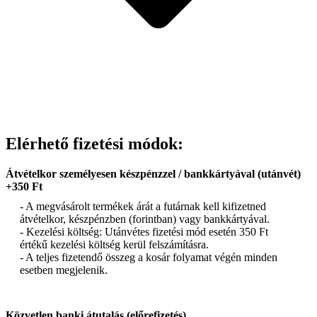
Elérhető fizetési módok:
Átvételkor személyesen készpénzzel / bankkártyával (utánvét)
+350 Ft
- A megvásárolt termékek árát a futárnak kell kifizetned
átvételkor, készpénzben (forintban) vagy bankkártyával.
- Kezelési költség: Utánvétes fizetési mód esetén 350 Ft
értékű kezelési költség kerül felszámításra.
- A teljes fizetendő összeg a kosár folyamat végén minden
esetben megjelenik.
Közvetlen banki átutalás (előrefizetés)