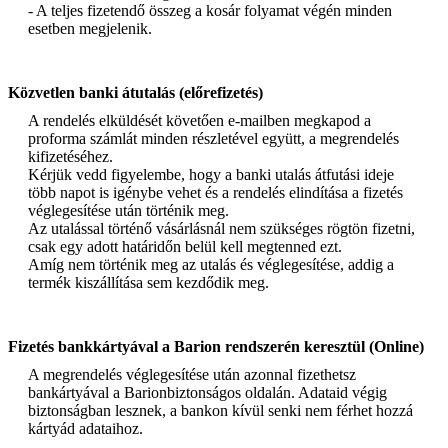
- A teljes fizetendő összeg a kosár folyamat végén minden
esetben megjelenik.
Közvetlen banki átutalás (előrefizetés)
A rendelés elküldését követően e-mailben megkapod a
proforma számlát minden részletével együtt, a megrendelés
kifizetéséhez.
Kérjük vedd figyelembe, hogy a banki utalás átfutási ideje
több napot is igénybe vehet és a rendelés elindítása a fizetés
véglegesítése után történik meg.
Az utalással történő vásárlásnál nem szükséges rögtön fizetni,
csak egy adott határidőn belül kell megtenned ezt.
Amíg nem történik meg az utalás és véglegesítése, addig a
termék kiszállítása sem kezdődik meg.
Fizetés bankkártyával a Barion rendszerén keresztül (Online)
A megrendelés véglegesítése után azonnal fizethetsz
bankártyával a Barionbiztonságos oldalán. Adataid végig
biztonságban lesznek, a bankon kívül senki nem férhet hozzá
kártyád adataihoz.