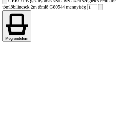
GEKO PB gáz nyomás szabályzó szett szögletes reduktor
tömlőbilincsek 2m tömlő G80544 mennyiség
Megrendelem