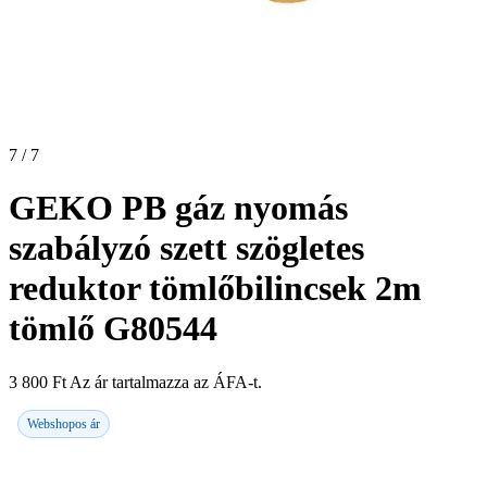
7 / 7
GEKO PB gáz nyomás
szabályzó szett szögletes
reduktor tömlőbilincsek 2m
tömlő G80544
3 800
Ft
Az ár tartalmazza az ÁFA-t.
Webshopos ár