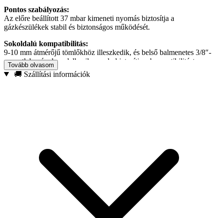
Pontos szabályozás:
Az előre beállított 37 mbar kimeneti nyomás biztosítja a
gázkészülékek stabil és biztonságos működését.
Sokoldalú kompatibilitás:
9-10 mm átmérőjű tömlőkhöz illeszkedik, és belső balmenetes 3/8″-
es csatlakozóval rendelkezik, amely biztosítja a kompatibilitást a
Tovább olvasom
gázrendszerek széles skálájával.
🚚 Szállítási információk
Biztonsági szabványok:
Megfelel az EN16129 és EN12864 európai szabványoknak,
garantálja a kiváló minőségű konstrukciót és a biztonságos
használatot.
Nagy teljesítmény:
Az 1,5 kg/h maximális gázáramlás a legkülönfélébb gázüzemű
készülékek követelményeit teljesíti.
Műszaki adatok:
Gyártó: Geko
Típus: szögletes gázszabályozó
Kimeneti nyomás: 37 mbar
Gázáramlás: 1,5 kg/h
Tömlő hossza: 2 m