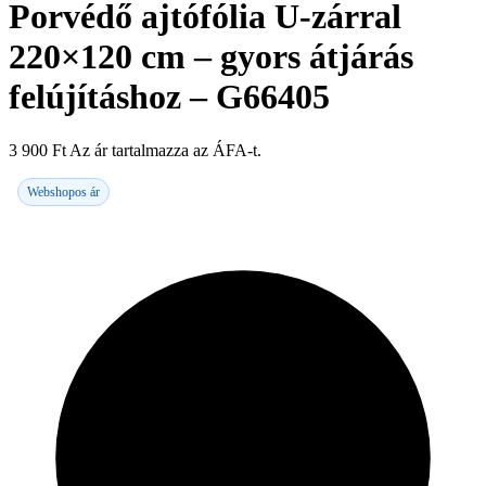
Porvédő ajtófólia U-zárral
220×120 cm – gyors átjárás
felújításhoz – G66405
3 900
Ft
Az ár tartalmazza az ÁFA-t.
Webshopos ár