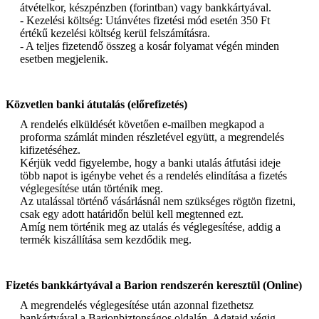
átvételkor, készpénzben (forintban) vagy bankkártyával.
- Kezelési költség: Utánvétes fizetési mód esetén 350 Ft
értékű kezelési költség kerül felszámításra.
- A teljes fizetendő összeg a kosár folyamat végén minden
esetben megjelenik.
Közvetlen banki átutalás (előrefizetés)
A rendelés elküldését követően e-mailben megkapod a
proforma számlát minden részletével együtt, a megrendelés
kifizetéséhez.
Kérjük vedd figyelembe, hogy a banki utalás átfutási ideje
több napot is igénybe vehet és a rendelés elindítása a fizetés
véglegesítése után történik meg.
Az utalással történő vásárlásnál nem szükséges rögtön fizetni,
csak egy adott határidőn belül kell megtenned ezt.
Amíg nem történik meg az utalás és véglegesítése, addig a
termék kiszállítása sem kezdődik meg.
Fizetés bankkártyával a Barion rendszerén keresztül (Online)
A megrendelés véglegesítése után azonnal fizethetsz
bankártyával a Barionbiztonságos oldalán. Adataid végig