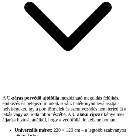
A
U-záras porvédő ajtófólia
megbízható megoldás felújítás,
építkezés és befejező munkák során: hatékonyan leválasztja a
helyiségeket, így a por, törmelék és szennyeződés nem terjed át a
lakás vagy az iroda többi részébe. A
U alakú cipzár
kényelmes
átjárást biztosít anélkül, hogy a védőfóliát le kellene bontani.
Univerzális méret:
220 × 120 cm – a legtöbb szabványos
ajtónyíláshoz