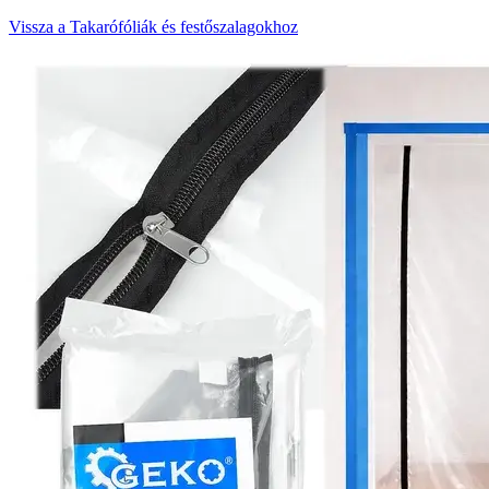
Vissza a Takarófóliák és festőszalagokhoz