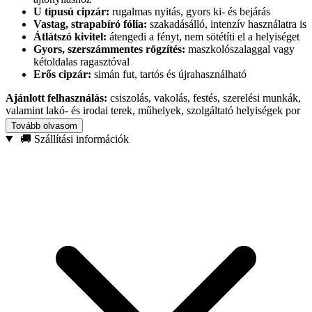
U típusú cipzár:
rugalmas nyitás, gyors ki- és bejárás
Vastag, strapabíró fólia:
szakadásálló, intenzív használatra is
Átlátszó kivitel:
átengedi a fényt, nem sötétíti el a helyiséget
Gyors, szerszámmentes rögzítés:
maszkolószalaggal vagy
kétoldalas ragasztóval
Erős cipzár:
simán fut, tartós és újrahasználható
Ajánlott felhasználás:
csiszolás, vakolás, festés, szerelési munkák,
valamint lakó- és irodai terek, műhelyek, szolgáltató helyiségek por
elleni védelmére.
Tovább olvasom
🚚 Szállítási információk
Termék:
porvédő ajtófólia
Típus:
U
Méret:
220 × 120 cm
Anyag:
vastag, tartós védőfólia
Szín:
átlátszó
Záródás:
cipzár (U alakú)
Válaszd ezt a praktikus porvédő megoldást, ha tisztábban,
gyorsabban és kevesebb utómunkával szeretnél dolgozni – otthon
vagy munkaterületen.