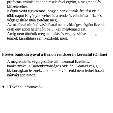
proforma számlát minden részletével együtt, a megrendelés
kifizetéséhez.
Kérjük vedd figyelembe, hogy a banki utalás átfutási ideje
több napot is igénybe vehet és a rendelés elindítása a fizetés
véglegesítése után történik meg.
Az utalással történő vásárlásnál nem szükséges rögtön fizetni,
csak egy adott határidőn belül kell megtenned ezt.
Amíg nem történik meg az utalás és véglegesítése, addig a
termék kiszállítása sem kezdődik meg.
Fizetés bankkártyával a Barion rendszerén keresztül (Online)
A megrendelés véglegesítése után azonnal fizethetsz
bankártyával a Barionbiztonságos oldalán. Adataid végig
biztonságban lesznek, a bankon kívül senki nem férhet hozzá
kártyád adataihoz.
ℹ️ További információk