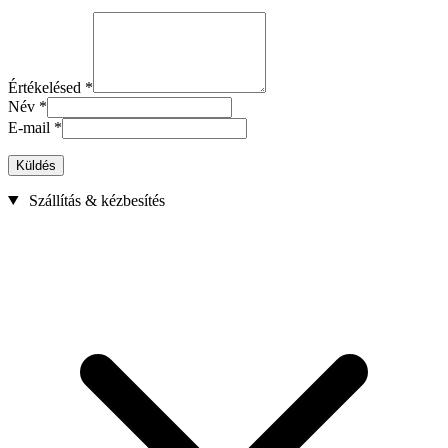
Értékelésed
*
Név
*
E-mail
*
Küldés
Szállítás & kézbesítés