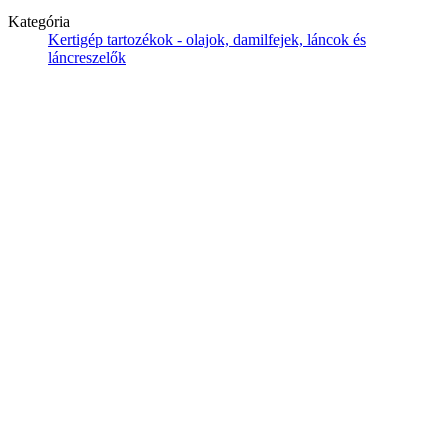
Kategória
Kertigép tartozékok - olajok, damilfejek, láncok és
láncreszelők