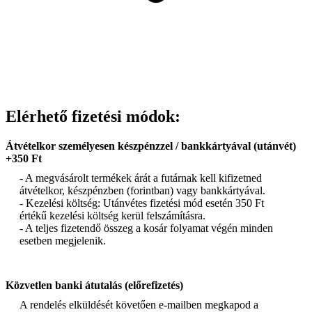
Elérhető fizetési módok:
Átvételkor személyesen készpénzzel / bankkártyával (utánvét)
+350 Ft
- A megvásárolt termékek árát a futárnak kell kifizetned
átvételkor, készpénzben (forintban) vagy bankkártyával.
- Kezelési költség: Utánvétes fizetési mód esetén 350 Ft
értékű kezelési költség kerül felszámításra.
- A teljes fizetendő összeg a kosár folyamat végén minden
esetben megjelenik.
Közvetlen banki átutalás (előrefizetés)
A rendelés elküldését követően e-mailben megkapod a