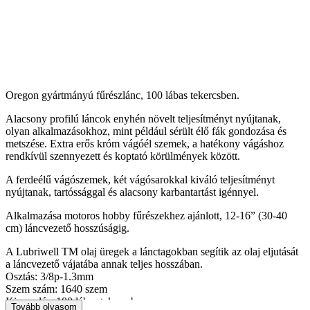
Oregon gyártmányú fűrészlánc, 100 lábas tekercsben.
Alacsony profilú láncok enyhén növelt teljesítményt nyújtanak,
olyan alkalmazásokhoz, mint például sérült élő fák gondozása és
metszése. Extra erős króm vágóél szemek, a hatékony vágáshoz
rendkívül szennyezett és koptató körülmények között.
A ferdeélű vágószemek, két vágósarokkal kiváló teljesítményt
nyújtanak, tartóssággal és alacsony karbantartást igénnyel.
Alkalmazása motoros hobby fűrészekhez ajánlott, 12-16” (30-40
cm) láncvezető hosszúságig.
A Lubriwell TM olaj üregek a lánctagokban segítik az olaj eljutását
a láncvezető vájatába annak teljes hosszában.
Osztás: 3/8p-1.3mm
Szem szám: 1640 szem
Kiszerelés: 100 lábas tekercsben
Tovább olvasom