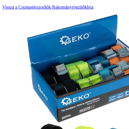
Vissza a Csomagleszorítók Rakományrögzítőkhöz