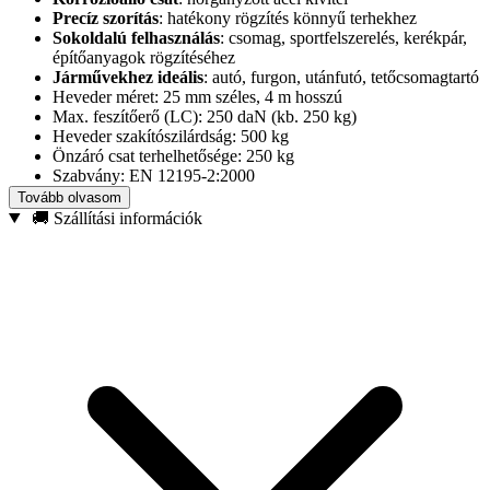
Precíz szorítás
: hatékony rögzítés könnyű terhekhez
Sokoldalú felhasználás
: csomag, sportfelszerelés, kerékpár,
építőanyagok rögzítéséhez
Járművekhez ideális
: autó, furgon, utánfutó, tetőcsomagtartó
Heveder méret: 25 mm széles, 4 m hosszú
Max. feszítőerő (LC): 250 daN (kb. 250 kg)
Heveder szakítószilárdság: 500 kg
Önzáró csat terhelhetősége: 250 kg
Szabvány: EN 12195-2:2000
Tanúsítvány: TÜV GS
Tovább olvasom
🚚 Szállítási információk
Válaszd ezt a
25 mm-es, 4 méteres önzáró csatos
rögzítőhevedert
, ha gyorsan, egyszerűen és szabványosan
szeretnéd rögzíteni a könnyebb terheket – biztonságosan,
magabiztosan.