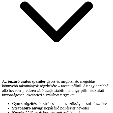
Az
önzáró csatos spanifer
gyors és megbízható megoldás
könnyebb rakományok rögzítésére – racsni nélkül. Az egy darabból
álló heveder precízen záró csatja stabilan tart, így pillanatok alatt
biztonságosan lekötheted a szállított tárgyakat.
Gyors rögzítés
: önzáró csat, nincs szükség racsnis feszítőre
Strapabíró anyag
: kopásálló poliészter heveder
Korrózióálló csat
: horganyzott acél kivitel