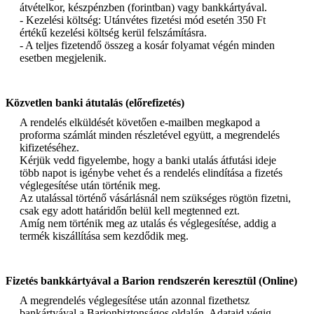
átvételkor, készpénzben (forintban) vagy bankkártyával.
- Kezelési költség: Utánvétes fizetési mód esetén 350 Ft
értékű kezelési költség kerül felszámításra.
- A teljes fizetendő összeg a kosár folyamat végén minden
esetben megjelenik.
Közvetlen banki átutalás (előrefizetés)
A rendelés elküldését követően e-mailben megkapod a
proforma számlát minden részletével együtt, a megrendelés
kifizetéséhez.
Kérjük vedd figyelembe, hogy a banki utalás átfutási ideje
több napot is igénybe vehet és a rendelés elindítása a fizetés
véglegesítése után történik meg.
Az utalással történő vásárlásnál nem szükséges rögtön fizetni,
csak egy adott határidőn belül kell megtenned ezt.
Amíg nem történik meg az utalás és véglegesítése, addig a
termék kiszállítása sem kezdődik meg.
Fizetés bankkártyával a Barion rendszerén keresztül (Online)
A megrendelés véglegesítése után azonnal fizethetsz
bankártyával a Barionbiztonságos oldalán. Adataid végig