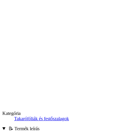
Kategória
Takarófóliák és festőszalagok
📝 Termék leírás