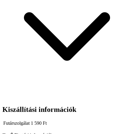
Termék: öntapadó UV-védő takarófólia
Szín: kék (félátlátszó)
Szélesség: 50 cm
Hossz: 50 m
Lefedhető terület: 25 m²
UV-állóság: igen
Ajánlott felület: üveg és más sima felületek
Használat: beltéren és kültéren (rövid távon)
A fólia praktikus tekercsben érkezik, így a felhelyezés gyors és
pontos, megfelelő technikával pedig minimalizálható a
buborékosodás. A munka végeztével
egyszerűen lehúzható
,
anélkül hogy károsítaná a védett felületet.
Kiszállítási információk
Futárszolgálat
1 590
Ft