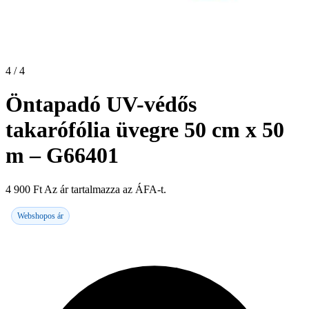
4 / 4
Öntapadó UV-védős
takarófólia üvegre 50 cm x 50
m – G66401
4 900
Ft
Az ár tartalmazza az ÁFA-t.
Webshopos ár