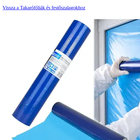
Vissza a Takarófóliák és festőszalagokhoz