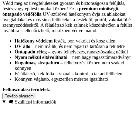
Védd meg az üvegfelületeket gyorsan és biztonságosan felújítás,
festés vagy építési munka közben! Ez a
prémium minőségű,
öntapadó védőfólia
UV-szűrővel hatékonyan óvja az ablakokat,
üvegtáblákat és más sima felületeket a festéktől, portól, vakolattól és
szennyeződésektől. A félátlátszó kék színnek köszönhetően a felület
továbbra is ellenőrizhető, miközben védve marad.
Hatékony védelem
festék, por, vakolat és kosz ellen
UV-álló
– nem mállik, és nem tapad rá tartósan a felületre
Öntapadó réteg
– gyors felhelyezés, ragasztószalag nélkül
Nyom nélkül eltávolítható
– nem hagy ragasztómaradványt
Rugalmas, strapabíró
– felhelyezés közben nem szakad
könnyen
Félátlátszó, kék fólia – vizuális kontroll a takart felületen
Könnyen vágható, egyszerűen méretre igazítható
Felhasználási területek:
Tovább olvasom
ablakok és üvegtáblák
🚚 Szállítási információk
üvegfelületek, tükrök
ajtók, üveges vitrinek és kirakatok
sima festett felületek és műanyag felületek
felületvédelem felújításhoz, festéshez és szállításhoz
Műszaki adatok: