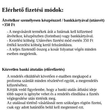
Elérhető fizetési módok:
Átvételkor személyesen készpénzzel / bankkártyával (utánvét)
+350 Ft
- A megvásárolt termékek árát a futárnak kell kifizetned
átvételkor, készpénzben (forintban) vagy bankkártyával.
- Kezelési költség: Utánvétes fizetési mód esetén 350 Ft
értékű kezelési költség kerül felszámításra.
- A teljes fizetendő összeg a kosár folyamat végén minden
esetben megjelenik.
Közvetlen banki átutalás (előrefizetés)
A rendelés elküldését követően e-mailben megkapod a
proforma számlát minden részletével együtt, a megrendelés
kifizetéséhez.
Kérjük vedd figyelembe, hogy a banki utalás átfutási ideje
több napot is igénybe vehet és a rendelés elindítása a fizetés
véglegesítése után történik meg.
Az utalással történő vásárlásnál nem szükséges rögtön fizetni,
csak egy adott határidőn belül kell megtenned ezt.