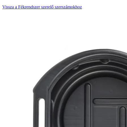
Vissza a Fékrendszer szerelő szerszámokhoz