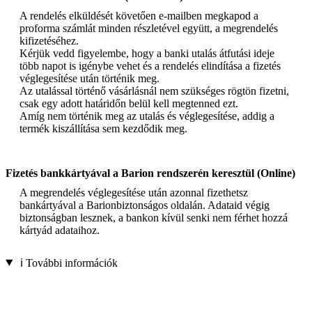
A rendelés elküldését követően e-mailben megkapod a
proforma számlát minden részletével együtt, a megrendelés
kifizetéséhez.
Kérjük vedd figyelembe, hogy a banki utalás átfutási ideje
több napot is igénybe vehet és a rendelés elindítása a fizetés
véglegesítése után történik meg.
Az utalással történő vásárlásnál nem szükséges rögtön fizetni,
csak egy adott határidőn belül kell megtenned ezt.
Amíg nem történik meg az utalás és véglegesítése, addig a
termék kiszállítása sem kezdődik meg.
Fizetés bankkártyával a Barion rendszerén keresztül (Online)
A megrendelés véglegesítése után azonnal fizethetsz
bankártyával a Barionbiztonságos oldalán. Adataid végig
biztonságban lesznek, a bankon kívül senki nem férhet hozzá
kártyád adataihoz.
ℹ️ További információk