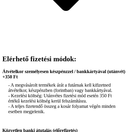
Elérhető fizetési módok:
Átvételkor személyesen készpénzzel / bankkártyával (utánvét)
+350 Ft
- A megvásárolt termékek árát a futárnak kell kifizetned
átvételkor, készpénzben (forintban) vagy bankkártyával.
- Kezelési költség: Utánvétes fizetési mód esetén 350 Ft
értékű kezelési költség kerül felszámításra.
- A teljes fizetendő összeg a kosár folyamat végén minden
esetben megjelenik.
Közvetlen banki átutalás (előrefizetés)