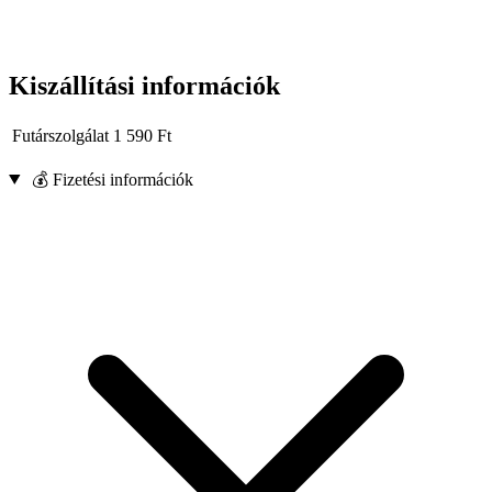
keverése.
Befejező munkák: egyenletes állagú töltőanyagok vagy
vakolatok készítése.
Kiszállítási információk
Futárszolgálat
1 590
Ft
💰 Fizetési információk