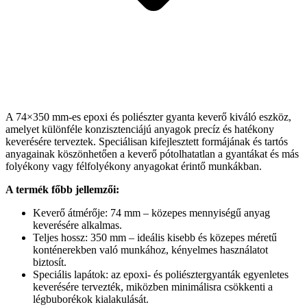
A 74×350 mm-es epoxi és poliészter gyanta keverő kiváló eszköz,
amelyet különféle konzisztenciájú anyagok precíz és hatékony
keverésére terveztek. Speciálisan kifejlesztett formájának és tartós
anyagainak köszönhetően a keverő pótolhatatlan a gyantákat és más
folyékony vagy félfolyékony anyagokat érintő munkákban.
A termék főbb jellemzői:
Keverő átmérője: 74 mm – közepes mennyiségű anyag
keverésére alkalmas.
Teljes hossz: 350 mm – ideális kisebb és közepes méretű
konténerekben való munkához, kényelmes használatot
biztosít.
Speciális lapátok: az epoxi- és poliésztergyanták egyenletes
keverésére tervezték, miközben minimálisra csökkenti a
légbuborékok kialakulását.