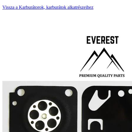
Vissza a Karburátorok, karburátok alkatrészeihez