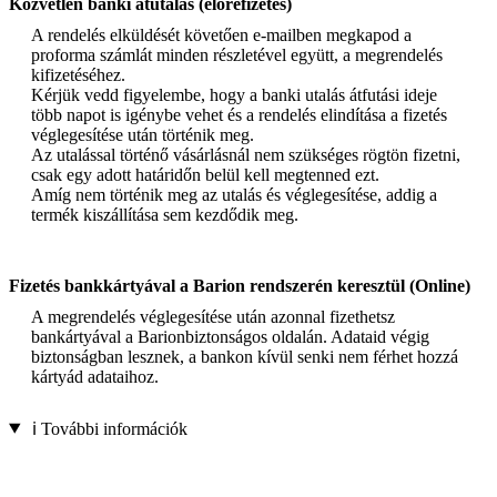
Közvetlen banki átutalás (előrefizetés)
A rendelés elküldését követően e-mailben megkapod a
proforma számlát minden részletével együtt, a megrendelés
kifizetéséhez.
Kérjük vedd figyelembe, hogy a banki utalás átfutási ideje
több napot is igénybe vehet és a rendelés elindítása a fizetés
véglegesítése után történik meg.
Az utalással történő vásárlásnál nem szükséges rögtön fizetni,
csak egy adott határidőn belül kell megtenned ezt.
Amíg nem történik meg az utalás és véglegesítése, addig a
termék kiszállítása sem kezdődik meg.
Fizetés bankkártyával a Barion rendszerén keresztül (Online)
A megrendelés véglegesítése után azonnal fizethetsz
bankártyával a Barionbiztonságos oldalán. Adataid végig
biztonságban lesznek, a bankon kívül senki nem férhet hozzá
kártyád adataihoz.
ℹ️ További információk