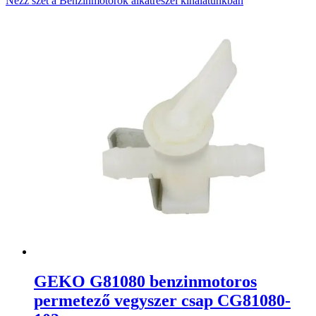
Nézz szét a Benzinmotorok alkatrészei kínálatunkban
GEKO G81080 benzinmotoros
permetező vegyszer csap CG81080-