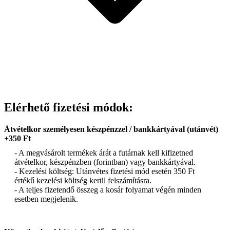
Elérhető fizetési módok:
Átvételkor személyesen készpénzzel / bankkártyával (utánvét)
+350 Ft
- A megvásárolt termékek árát a futárnak kell kifizetned
átvételkor, készpénzben (forintban) vagy bankkártyával.
- Kezelési költség: Utánvétes fizetési mód esetén 350 Ft
értékű kezelési költség kerül felszámításra.
- A teljes fizetendő összeg a kosár folyamat végén minden
esetben megjelenik.