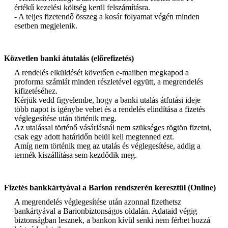
értékű kezelési költség kerül felszámításra.
- A teljes fizetendő összeg a kosár folyamat végén minden
esetben megjelenik.
Közvetlen banki átutalás (előrefizetés)
A rendelés elküldését követően e-mailben megkapod a
proforma számlát minden részletével együtt, a megrendelés
kifizetéséhez.
Kérjük vedd figyelembe, hogy a banki utalás átfutási ideje
több napot is igénybe vehet és a rendelés elindítása a fizetés
véglegesítése után történik meg.
Az utalással történő vásárlásnál nem szükséges rögtön fizetni,
csak egy adott határidőn belül kell megtenned ezt.
Amíg nem történik meg az utalás és véglegesítése, addig a
termék kiszállítása sem kezdődik meg.
Fizetés bankkártyával a Barion rendszerén keresztül (Online)
A megrendelés véglegesítése után azonnal fizethetsz
bankártyával a Barionbiztonságos oldalán. Adataid végig
biztonságban lesznek, a bankon kívül senki nem férhet hozzá