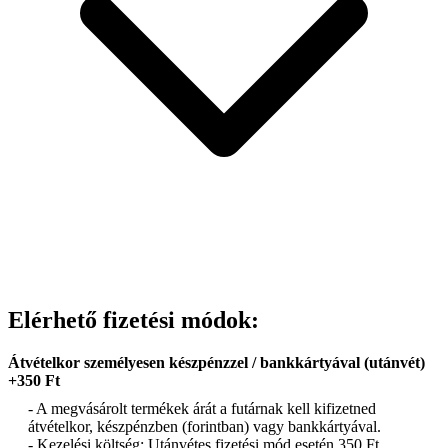
Elérhető fizetési módok:
Átvételkor személyesen készpénzzel / bankkártyával (utánvét)
+350 Ft
- A megvásárolt termékek árát a futárnak kell kifizetned
átvételkor, készpénzben (forintban) vagy bankkártyával.
- Kezelési költség: Utánvétes fizetési mód esetén 350 Ft