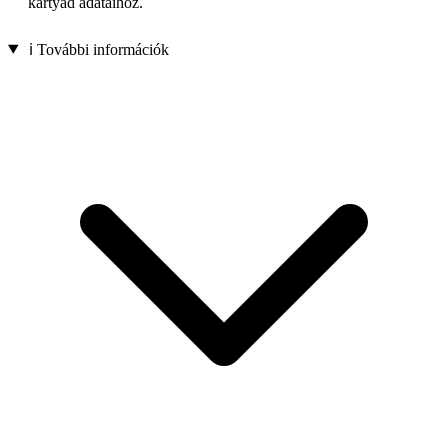
kártyád adataihoz.
ℹ️ További információk