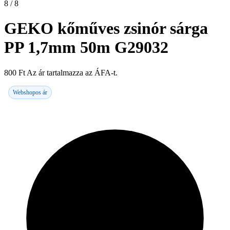
8 / 8
GEKO kőműves zsinór sárga
PP 1,7mm 50m G29032
800
Ft
Az ár tartalmazza az ÁFA-t.
Webshopos ár