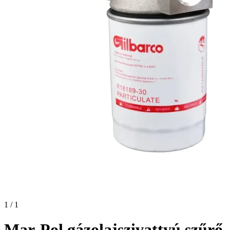
1 / 1
Mar-Pol gázolajszivattyú szűrő