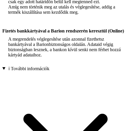
csak egy adott határidőn belül kell megtenned ezt.
Amíg nem történik meg az utalás és véglegesítése, addig a
termék kiszállítása sem kezdődik meg.
Fizetés bankkártyával a Barion rendszerén keresztül (Online)
A megrendelés véglegesítése után azonnal fizethetsz
bankártyával a Barionbiztonságos oldalán. Adataid végig
biztonságban lesznek, a bankon kívül senki nem férhet hozzá
kártyád adataihoz.
ℹ️ További információk