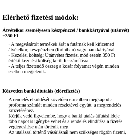
Elérhető fizetési módok:
Átvételkor személyesen készpénzzel / bankkártyával (utánvét)
+350 Ft
- A megvásárolt termékek árát a futárnak kell kifizetned
átvételkor, készpénzben (forintban) vagy bankkártyával.
- Kezelési költség: Utánvétes fizetési mód esetén 350 Ft
értékű kezelési költség kerül felszámításra.
- A teljes fizetendő összeg a kosár folyamat végén minden
esetben megjelenik.
Közvetlen banki átutalás (előrefizetés)
A rendelés elküldését követően e-mailben megkapod a
proforma számlát minden részletével együtt, a megrendelés
kifizetéséhez.
Kérjük vedd figyelembe, hogy a banki utalás átfutási ideje
több napot is igénybe vehet és a rendelés elindítása a fizetés
véglegesítése után történik meg.
Az utalással történő vásárlásnál nem szükséges rögtön fizetni,