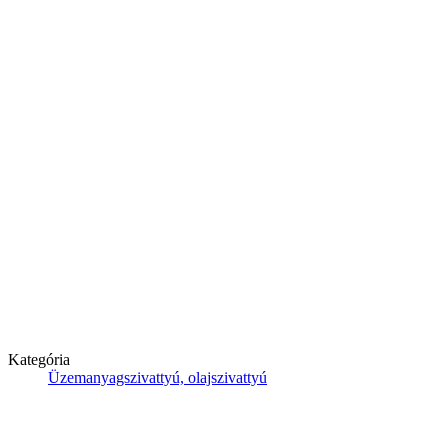
Kategória
Üzemanyagszivattyú, olajszivattyú