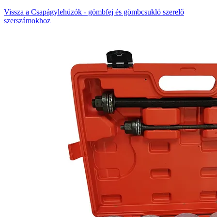
Vissza a Csapágylehúzók - gömbfej és gömbcsukló szerelő
szerszámokhoz