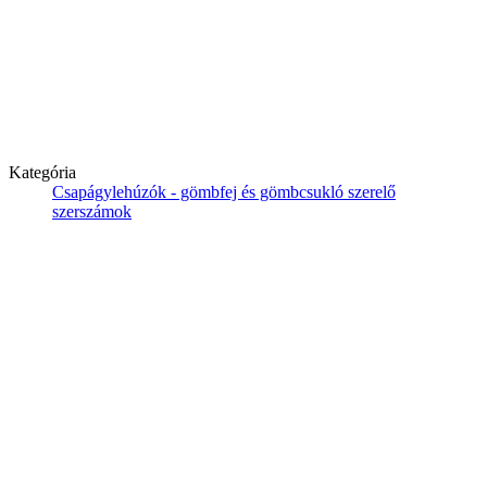
Kategória
Csapágylehúzók - gömbfej és gömbcsukló szerelő
szerszámok