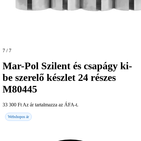
7 / 7
Mar-Pol Szilent és csapágy ki-
be szerelő készlet 24 részes
M80445
33 300
Ft
Az ár tartalmazza az ÁFA-t.
Webshopos ár