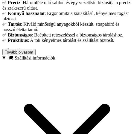
✅
Precíz
: Háromféle oltó sablon és egy vezetősín biztosítja a precíz
és szakszerű oltást.
✅
Könnyű használat
: Ergonomikus kialakítású, kényelmes fogást
biztosít.
✅
Tartós
: Kiváló minőségű anyagokból készült, strapabíró és
hosszú élettartamú.
✅
Biztonságos
: Beépített reteszeléssel a biztonságos tároláshoz.
✅
Praktikus
: A tok kényelmes tárolást és szállítást biztosít.
Műszaki adatok:
Tovább olvasom
🚚 Szállítási információk
Hossz: 21 cm
Penge: 2 db, extra éles
A csomag tartalma:
Oltó olló
Oltószalag
3 db oltó sablon
Vezetősín
Tok