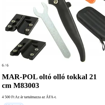
6 / 6
MAR-POL oltó olló tokkal 21
cm M83003
4 500
Ft
Az ár tartalmazza az ÁFA-t.