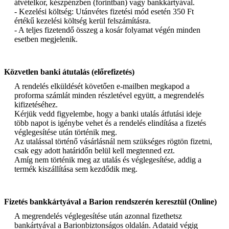
átvételkor, készpénzben (forintban) vagy bankkártyával.
- Kezelési költség: Utánvétes fizetési mód esetén 350 Ft
értékű kezelési költség kerül felszámításra.
- A teljes fizetendő összeg a kosár folyamat végén minden
esetben megjelenik.
Közvetlen banki átutalás (előrefizetés)
A rendelés elküldését követően e-mailben megkapod a
proforma számlát minden részletével együtt, a megrendelés
kifizetéséhez.
Kérjük vedd figyelembe, hogy a banki utalás átfutási ideje
több napot is igénybe vehet és a rendelés elindítása a fizetés
véglegesítése után történik meg.
Az utalással történő vásárlásnál nem szükséges rögtön fizetni,
csak egy adott határidőn belül kell megtenned ezt.
Amíg nem történik meg az utalás és véglegesítése, addig a
termék kiszállítása sem kezdődik meg.
Fizetés bankkártyával a Barion rendszerén keresztül (Online)
A megrendelés véglegesítése után azonnal fizethetsz
bankártyával a Barionbiztonságos oldalán. Adataid végig