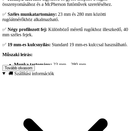
összenyomásához és a McPherson futóművek szereléséhez.
✅
Széles munkatartomány:
23 mm és 280 mm közötti
rugóátmérőkhöz alkalmazható.
✅
Négy profilozott fej:
Különböző méretű rugókhoz illeszkedő, 40
mm széles fejek.
✅
19 mm-es kulcsnyílás:
Standard 19 mm-es kulccsal használható.
Műszaki leírás:
Munka tartomány:
23 mm – 280 mm
Tovább olvasom
Teljes hossz:
480 mm – 275 mm
🚚 Szállítási információk
Fej szélessége:
40 mm
Kulcsnyílás:
19 mm
Alkalmazás:
A mechanikus McPherson rugóösszehúzó ideális a McPherson
futóművek szereléséhez és karbantartásához személygépkocsikon. A
szerszám 23 mm és 280 mm közötti rugóátmérőkhöz használható, és
négy profilozott fejjel rendelkezik, amelyek illeszkednek a
különböző méretű rugókhoz. A rugóösszehúzó egyszerűen
telepíthető és használható, és 19 mm-es kulccsal működik.