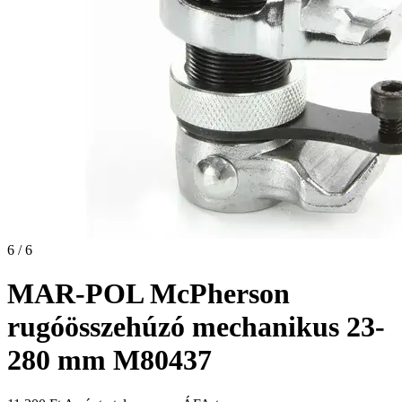
6 / 6
MAR-POL McPherson
rugóösszehúzó mechanikus 23-
280 mm M80437