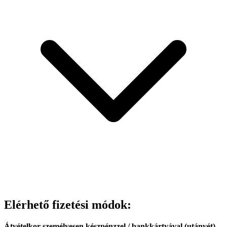
Elérhető fizetési módok:
Átvételkor személyesen készpénzzel / bankkártyával (utánvét)