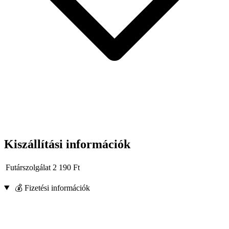
Fontos megjegyzés:
Ez a rugóösszehúzó nem alkalmas SUV-khoz, terepjárókhoz,
tehergépkocsikhoz és kishaszongépkocsikhoz.
Kiszállítási információk
Futárszolgálat
2 190
Ft
💰 Fizetési információk