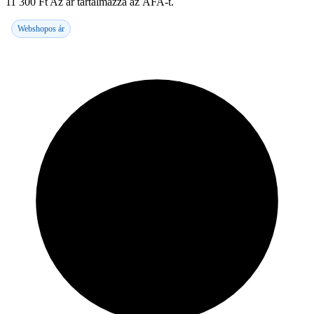
11 300
Ft
Az ár tartalmazza az ÁFA-t.
Webshopos ár