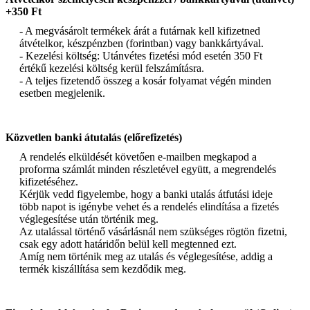
+350 Ft
- A megvásárolt termékek árát a futárnak kell kifizetned
átvételkor, készpénzben (forintban) vagy bankkártyával.
- Kezelési költség: Utánvétes fizetési mód esetén 350 Ft
értékű kezelési költség kerül felszámításra.
- A teljes fizetendő összeg a kosár folyamat végén minden
esetben megjelenik.
Közvetlen banki átutalás (előrefizetés)
A rendelés elküldését követően e-mailben megkapod a
proforma számlát minden részletével együtt, a megrendelés
kifizetéséhez.
Kérjük vedd figyelembe, hogy a banki utalás átfutási ideje
több napot is igénybe vehet és a rendelés elindítása a fizetés
véglegesítése után történik meg.
Az utalással történő vásárlásnál nem szükséges rögtön fizetni,
csak egy adott határidőn belül kell megtenned ezt.
Amíg nem történik meg az utalás és véglegesítése, addig a
termék kiszállítása sem kezdődik meg.