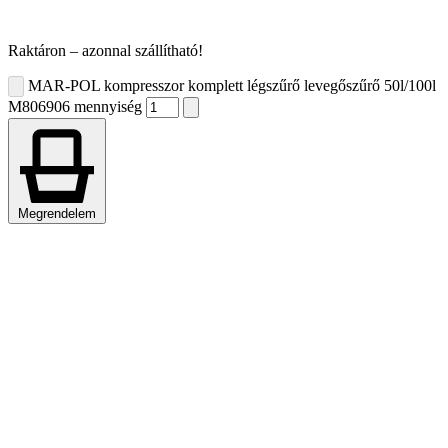
Raktáron – azonnal szállítható!
MAR-POL kompresszor komplett légszűrő levegőszűrő 50l/100l
M806906 mennyiség
Megrendelem