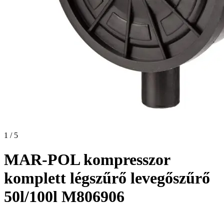
1 / 5
MAR-POL kompresszor
komplett légszűrő levegőszűrő
50l/100l M806906