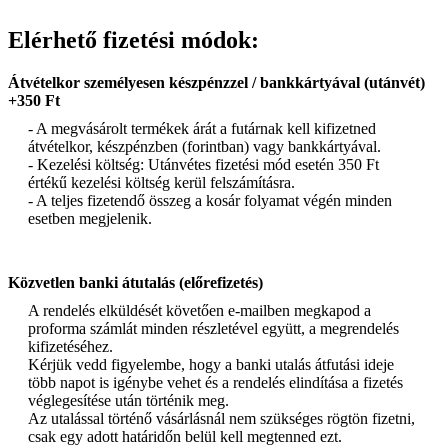
Elérhető fizetési módok:
Átvételkor személyesen készpénzzel / bankkártyával (utánvét)
+350 Ft
- A megvásárolt termékek árát a futárnak kell kifizetned
átvételkor, készpénzben (forintban) vagy bankkártyával.
- Kezelési költség: Utánvétes fizetési mód esetén 350 Ft
értékű kezelési költség kerül felszámításra.
- A teljes fizetendő összeg a kosár folyamat végén minden
esetben megjelenik.
Közvetlen banki átutalás (előrefizetés)
A rendelés elküldését követően e-mailben megkapod a
proforma számlát minden részletével együtt, a megrendelés
kifizetéséhez.
Kérjük vedd figyelembe, hogy a banki utalás átfutási ideje
több napot is igénybe vehet és a rendelés elindítása a fizetés
véglegesítése után történik meg.
Az utalással történő vásárlásnál nem szükséges rögtön fizetni,
csak egy adott határidőn belül kell megtenned ezt.