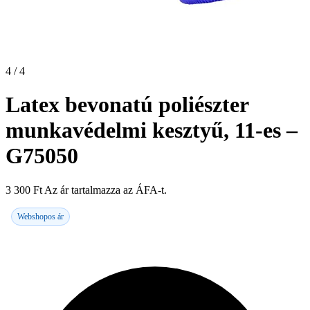
4 / 4
Latex bevonatú poliészter
munkavédelmi kesztyű, 11-es –
G75050
3 300
Ft
Az ár tartalmazza az ÁFA-t.
Webshopos ár