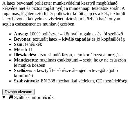
A latex bevonatú poliészter munkavédelmi kesztyű megbízható
kézvédelmet és biztos fogást nyújt a mindennapi feladatok során. A
rugalmas, légáteresztő fehér poliészter kötött alap és a kék, texturált
latex bevonat kényelmes viseletet biztosít, miközben hatékonyan
segít a csúszásmentes munkavégzésben.
Anyag:
100% poliészter – könnyű, rugalmas és jól szellőző
Bevonat:
texturált latex –
kiváló tapadás
és jó kopásállóság
Szín:
fehér/kék
Méret:
11
Illeszkedés:
kézre simuló fazon, nem korlátozza a mozgást
Mandzsetta:
rugalmas csuklógumi – segít, hogy ne csússzon
le munka közben
Szellőzés:
a kesztyű felső része átengedi a levegőt a jobb
komfortért
Szabványok:
EN 388 mechanikai védelem, CE megfelelőség
Ajánlott raktári és szállítási munkákhoz, építkezéshez és felújításhoz,
Tovább olvasom
szerelési feladatokhoz, kerti és ház körüli munkákhoz.
Tartós,
🚚 Szállítási információk
újrahasználható
kialakítása miatt ideális választás, ha kényelmes
viseletet és biztos fogást keres hosszabb használat során is.