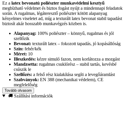
Ez a
latex bevonatú poliészter munkavédelmi kesztyű
megbízható védelmet és biztos fogást nyújt a mindennapi feladatok
során. A rugalmas, légáteresztő poliészter kötött alapanyag
kényelmes viseletet ad, míg a texturált latex bevonat stabil tapadást
biztosít akár hosszabb munkavégzés közben is.
Alapanyag:
100% poliészter – könnyű, rugalmas és jól
szellőzik
Bevonat:
texturált latex – fokozott tapadás, jó kopásállóság
Szín:
fehér/kék
Méret:
10
Illeszkedés:
kézre simuló fazon, nem korlátozza a mozgást
Mandzsetta:
rugalmas csuklórész – stabil tartás, kevésbé
csúszik le
Szellőzés:
a felső rész kialakítása segíti a levegőáramlást
Szabványok:
EN 388 (mechanikai védelem), CE
megfelelőség
Ajánlott felhasználás:
raktári és szállítási munkákhoz,
Tovább olvasom
építkezéshez/felújításhoz, szereléshez, kerti és háztartási
🚚 Szállítási információk
feladatokhoz
Válaszd ezt a kesztyűt, ha
kényelmes, tartós és újrahasználható
megoldást keresel, amely segít megóvni a kezed a
szennyeződésektől és a mechanikai igénybevételtől, miközben
biztos fogást
ad a munka során.