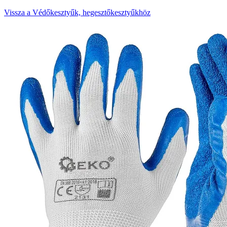
Vissza a Védőkesztyűk, hegesztőkesztyűkhöz