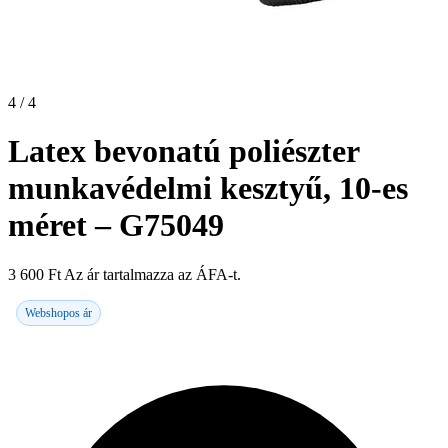
4 / 4
Latex bevonatú poliészter
munkavédelmi kesztyű, 10-es
méret – G75049
3 600
Ft
Az ár tartalmazza az ÁFA-t.
Webshopos ár