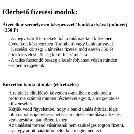
Elérhető fizetési módok:
Átvételkor személyesen készpénzzel / bankkártyával (utánvét)
+350 Ft
- A megvásárolt termékek árát a futárnak kell kifizetned
átvételkor, készpénzben (forintban) vagy bankkártyával.
- Kezelési költség: Utánvétes fizetési mód esetén 350 Ft
értékű kezelési költség kerül felszámításra.
- A teljes fizetendő összeg a kosár folyamat végén minden
esetben megjelenik.
Közvetlen banki átutalás (előrefizetés)
A rendelés elküldését követően e-mailben megkapod a
proforma számlát minden részletével együtt, a megrendelés
kifizetéséhez.
Kérjük vedd figyelembe, hogy a banki utalás átfutási ideje
több napot is igénybe vehet és a rendelés elindítása a fizetés
véglegesítése után történik meg.
Az utalással történő vásárlásnál nem szükséges rögtön fizetni,
csak egy adott határidőn belül kell megtenned ezt.