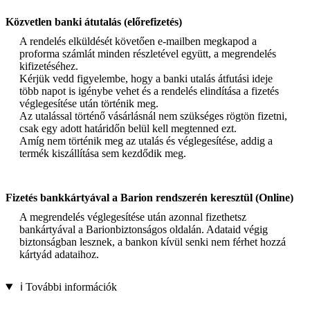
Közvetlen banki átutalás (előrefizetés)
A rendelés elküldését követően e-mailben megkapod a
proforma számlát minden részletével együtt, a megrendelés
kifizetéséhez.
Kérjük vedd figyelembe, hogy a banki utalás átfutási ideje
több napot is igénybe vehet és a rendelés elindítása a fizetés
véglegesítése után történik meg.
Az utalással történő vásárlásnál nem szükséges rögtön fizetni,
csak egy adott határidőn belül kell megtenned ezt.
Amíg nem történik meg az utalás és véglegesítése, addig a
termék kiszállítása sem kezdődik meg.
Fizetés bankkártyával a Barion rendszerén keresztül (Online)
A megrendelés véglegesítése után azonnal fizethetsz
bankártyával a Barionbiztonságos oldalán. Adataid végig
biztonságban lesznek, a bankon kívül senki nem férhet hozzá
kártyád adataihoz.
ℹ️ További információk