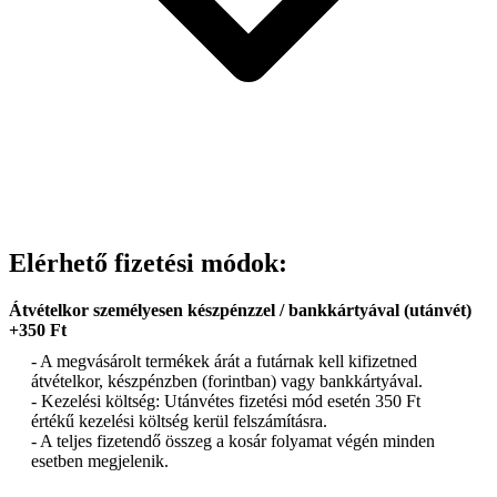
Elérhető fizetési módok:
Átvételkor személyesen készpénzzel / bankkártyával (utánvét)
+350 Ft
- A megvásárolt termékek árát a futárnak kell kifizetned
átvételkor, készpénzben (forintban) vagy bankkártyával.
- Kezelési költség: Utánvétes fizetési mód esetén 350 Ft
értékű kezelési költség kerül felszámításra.
- A teljes fizetendő összeg a kosár folyamat végén minden
esetben megjelenik.