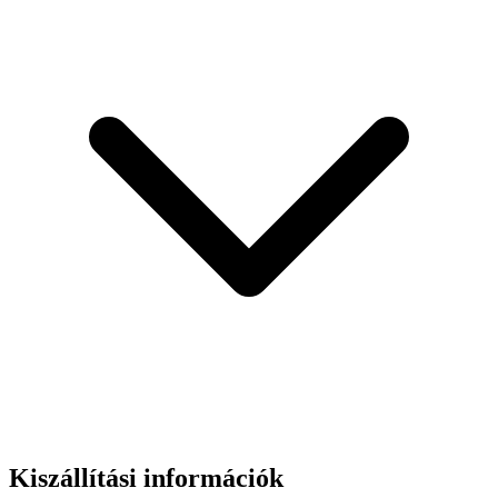
Anyag:
600D Oxford
Vízállóság:
igen
Rögzítés módja:
az ülés alatt
Méretek:
21x9x9,5 cm
Súly:
122g
Kiszállítási információk