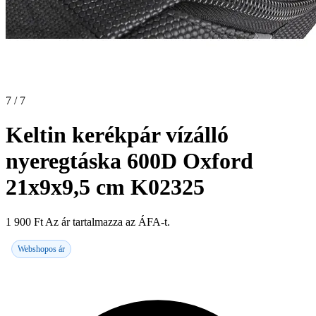
7 / 7
Keltin kerékpár vízálló
nyeregtáska 600D Oxford
21x9x9,5 cm K02325
1 900
Ft
Az ár tartalmazza az ÁFA-t.
Webshopos ár