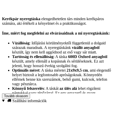
Kerékpár nyeregtáska
elengedhetetlen társ minden kerékpáros
számára, aki értékeli a kényelmet és a praktikusságot.
Íme, miért fog megfelelni az elvárásaidnak a mi nyeregtáskánk:
Vízállóság
: Időjárási körülményektől függetlenül a dolgaid
szárazak maradnak. A nyeregtáskánk
vízálló anyagból
készült, így nem kell aggódnod az eső vagy sár miatt.
Tartósság és ellenállóság
: A táska
600D Oxford anyagból
készült, amely ellenáll a kopásnak és sérüléseknek. Ez azt
jelenti, hogy hosszú évekig szolgálni fog.
Optimális méret
: A táska méretei
21x9x9,5 cm
, ami elegendő
helyet biztosít a legfontosabb apróságoknak. Könnyedén
elférnek benne kis szerszámok, belső gumi, kulcsok, telefon
vagy pénztárca.
Könnyű felszerelés
: A táskát
az ülés alá
lehet rögzíteni
pántokkal vagy tépőzárral. Ez egy egyszerű és gyors
Tovább olvasom
megoldás, amely nem igényel speciális szerszámokat.
🚚 Szállítási információk
Műszaki adatok: