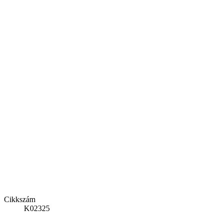
Cikkszám
K02325