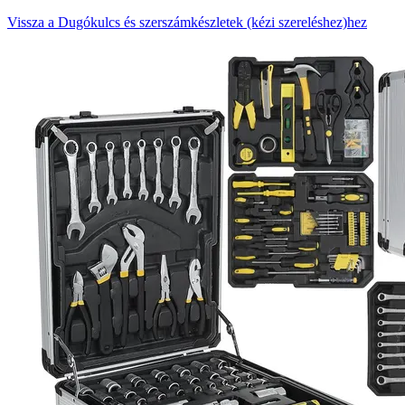
Vissza a Dugókulcs és szerszámkészletek (kézi szereléshez)hez