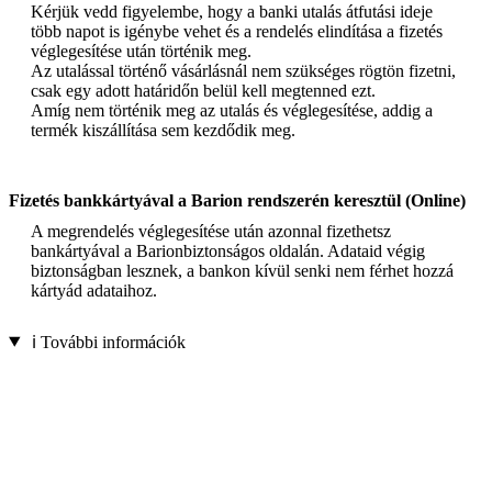
Kérjük vedd figyelembe, hogy a banki utalás átfutási ideje
több napot is igénybe vehet és a rendelés elindítása a fizetés
véglegesítése után történik meg.
Az utalással történő vásárlásnál nem szükséges rögtön fizetni,
csak egy adott határidőn belül kell megtenned ezt.
Amíg nem történik meg az utalás és véglegesítése, addig a
termék kiszállítása sem kezdődik meg.
Fizetés bankkártyával a Barion rendszerén keresztül (Online)
A megrendelés véglegesítése után azonnal fizethetsz
bankártyával a Barionbiztonságos oldalán. Adataid végig
biztonságban lesznek, a bankon kívül senki nem férhet hozzá
kártyád adataihoz.
ℹ️ További információk