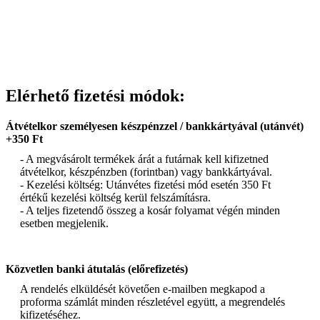
Elérhető fizetési módok:
Átvételkor személyesen készpénzzel / bankkártyával (utánvét)
+350 Ft
- A megvásárolt termékek árát a futárnak kell kifizetned
átvételkor, készpénzben (forintban) vagy bankkártyával.
- Kezelési költség: Utánvétes fizetési mód esetén 350 Ft
értékű kezelési költség kerül felszámításra.
- A teljes fizetendő összeg a kosár folyamat végén minden
esetben megjelenik.
Közvetlen banki átutalás (előrefizetés)
A rendelés elküldését követően e-mailben megkapod a
proforma számlát minden részletével együtt, a megrendelés
kifizetéséhez.