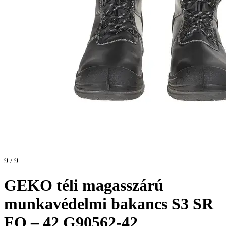
9 / 9
GEKO téli magasszárú
munkavédelmi bakancs S3 SR
FO – 42 G90562-42