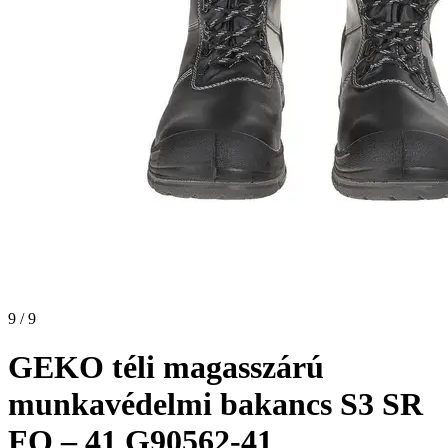
9 / 9
GEKO téli magasszárú
munkavédelmi bakancs S3 SR
FO – 41 G90562-41