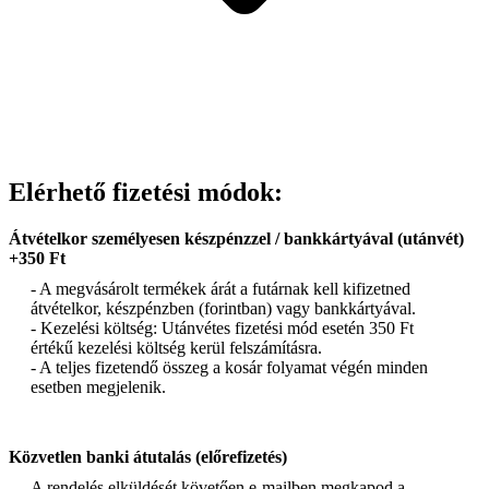
Elérhető fizetési módok:
Átvételkor személyesen készpénzzel / bankkártyával (utánvét)
+350 Ft
- A megvásárolt termékek árát a futárnak kell kifizetned
átvételkor, készpénzben (forintban) vagy bankkártyával.
- Kezelési költség: Utánvétes fizetési mód esetén 350 Ft
értékű kezelési költség kerül felszámításra.
- A teljes fizetendő összeg a kosár folyamat végén minden
esetben megjelenik.
Közvetlen banki átutalás (előrefizetés)
A rendelés elküldését követően e-mailben megkapod a