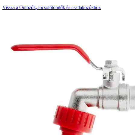
Vissza a Öntözők, locsolótömlők és csatlakozókhoz