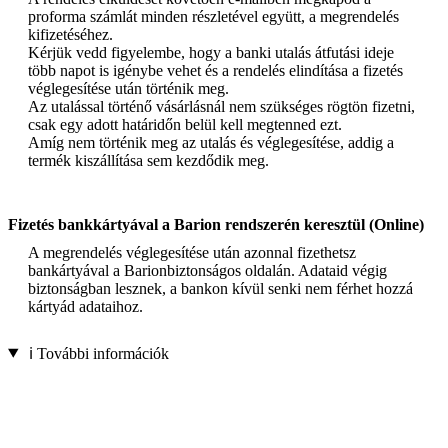
proforma számlát minden részletével együtt, a megrendelés
kifizetéséhez.
Kérjük vedd figyelembe, hogy a banki utalás átfutási ideje
több napot is igénybe vehet és a rendelés elindítása a fizetés
véglegesítése után történik meg.
Az utalással történő vásárlásnál nem szükséges rögtön fizetni,
csak egy adott határidőn belül kell megtenned ezt.
Amíg nem történik meg az utalás és véglegesítése, addig a
termék kiszállítása sem kezdődik meg.
Fizetés bankkártyával a Barion rendszerén keresztül (Online)
A megrendelés véglegesítése után azonnal fizethetsz
bankártyával a Barionbiztonságos oldalán. Adataid végig
biztonságban lesznek, a bankon kívül senki nem férhet hozzá
kártyád adataihoz.
ℹ️ További információk