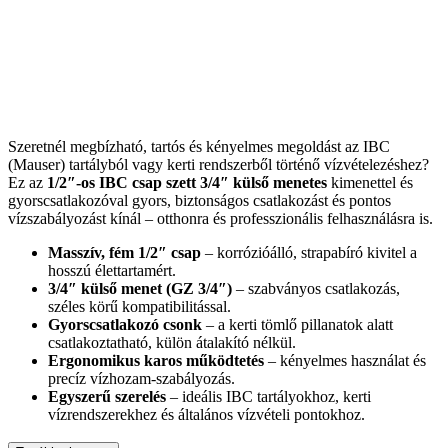
Szeretnél megbízható, tartós és kényelmes megoldást az IBC
(Mauser) tartályból vagy kerti rendszerből történő vízvételezéshez?
Ez az
1/2″-os IBC csap szett
3/4″ külső menetes
kimenettel és
gyorscsatlakozóval gyors, biztonságos csatlakozást és pontos
vízszabályozást kínál – otthonra és professzionális felhasználásra is.
Masszív, fém 1/2″ csap
– korrózióálló, strapabíró kivitel a
hosszú élettartamért.
3/4″ külső menet (GZ 3/4″)
– szabványos csatlakozás,
széles körű kompatibilitással.
Gyorscsatlakozó csonk
– a kerti tömlő pillanatok alatt
csatlakoztatható, külön átalakító nélkül.
Ergonomikus karos működtetés
– kényelmes használat és
precíz vízhozam-szabályozás.
Egyszerű szerelés
– ideális IBC tartályokhoz, kerti
vízrendszerekhez és általános vízvételi pontokhoz.