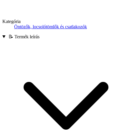
Kategória
Öntözők, locsolótömlők és csatlakozók
📝 Termék leírás