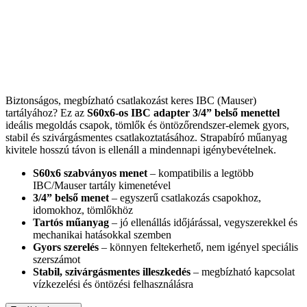
Biztonságos, megbízható csatlakozást keres IBC (Mauser)
tartályához? Ez az
S60x6-os IBC adapter
3/4” belső menettel
ideális megoldás csapok, tömlők és öntözőrendszer-elemek gyors,
stabil és szivárgásmentes csatlakoztatásához. Strapabíró műanyag
kivitele hosszú távon is ellenáll a mindennapi igénybevételnek.
S60x6 szabványos menet
– kompatibilis a legtöbb
IBC/Mauser tartály kimenetével
3/4” belső menet
– egyszerű csatlakozás csapokhoz,
idomokhoz, tömlőkhöz
Tartós műanyag
– jó ellenállás időjárással, vegyszerekkel és
mechanikai hatásokkal szemben
Gyors szerelés
– könnyen feltekerhető, nem igényel speciális
szerszámot
Stabil, szivárgásmentes illeszkedés
– megbízható kapcsolat
vízkezelési és öntözési felhasználásra