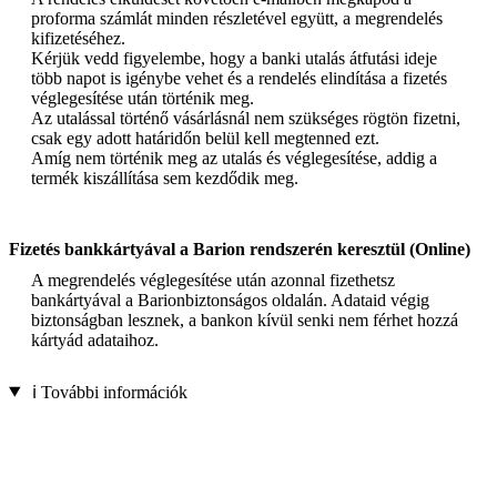
proforma számlát minden részletével együtt, a megrendelés
kifizetéséhez.
Kérjük vedd figyelembe, hogy a banki utalás átfutási ideje
több napot is igénybe vehet és a rendelés elindítása a fizetés
véglegesítése után történik meg.
Az utalással történő vásárlásnál nem szükséges rögtön fizetni,
csak egy adott határidőn belül kell megtenned ezt.
Amíg nem történik meg az utalás és véglegesítése, addig a
termék kiszállítása sem kezdődik meg.
Fizetés bankkártyával a Barion rendszerén keresztül (Online)
A megrendelés véglegesítése után azonnal fizethetsz
bankártyával a Barionbiztonságos oldalán. Adataid végig
biztonságban lesznek, a bankon kívül senki nem férhet hozzá
kártyád adataihoz.
ℹ️ További információk