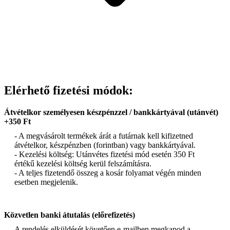
Elérhető fizetési módok:
Átvételkor személyesen készpénzzel / bankkártyával (utánvét)
+350 Ft
- A megvásárolt termékek árát a futárnak kell kifizetned
átvételkor, készpénzben (forintban) vagy bankkártyával.
- Kezelési költség: Utánvétes fizetési mód esetén 350 Ft
értékű kezelési költség kerül felszámításra.
- A teljes fizetendő összeg a kosár folyamat végén minden
esetben megjelenik.
Közvetlen banki átutalás (előrefizetés)
A rendelés elküldését követően e-mailben megkapod a