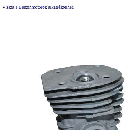
Vissza a Benzinmotorok alkatrészeihez