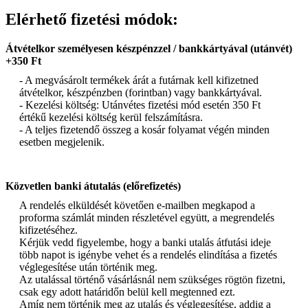
Elérhető fizetési módok:
Átvételkor személyesen készpénzzel / bankkártyával (utánvét)
+350 Ft
- A megvásárolt termékek árát a futárnak kell kifizetned
átvételkor, készpénzben (forintban) vagy bankkártyával.
- Kezelési költség: Utánvétes fizetési mód esetén 350 Ft
értékű kezelési költség kerül felszámításra.
- A teljes fizetendő összeg a kosár folyamat végén minden
esetben megjelenik.
Közvetlen banki átutalás (előrefizetés)
A rendelés elküldését követően e-mailben megkapod a
proforma számlát minden részletével együtt, a megrendelés
kifizetéséhez.
Kérjük vedd figyelembe, hogy a banki utalás átfutási ideje
több napot is igénybe vehet és a rendelés elindítása a fizetés
véglegesítése után történik meg.
Az utalással történő vásárlásnál nem szükséges rögtön fizetni,
csak egy adott határidőn belül kell megtenned ezt.
Amíg nem történik meg az utalás és véglegesítése, addig a