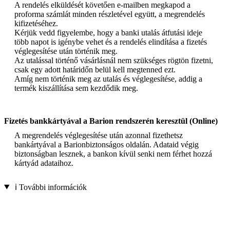
A rendelés elküldését követően e-mailben megkapod a
proforma számlát minden részletével együtt, a megrendelés
kifizetéséhez.
Kérjük vedd figyelembe, hogy a banki utalás átfutási ideje
több napot is igénybe vehet és a rendelés elindítása a fizetés
véglegesítése után történik meg.
Az utalással történő vásárlásnál nem szükséges rögtön fizetni,
csak egy adott határidőn belül kell megtenned ezt.
Amíg nem történik meg az utalás és véglegesítése, addig a
termék kiszállítása sem kezdődik meg.
Fizetés bankkártyával a Barion rendszerén keresztül (Online)
A megrendelés véglegesítése után azonnal fizethetsz
bankártyával a Barionbiztonságos oldalán. Adataid végig
biztonságban lesznek, a bankon kívül senki nem férhet hozzá
kártyád adataihoz.
ℹ️ További információk