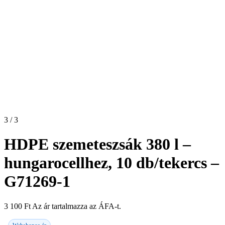
3 / 3
HDPE szemeteszsák 380 l –
hungarocellhez, 10 db/tekercs –
G71269-1
3 100
Ft
Az ár tartalmazza az ÁFA-t.