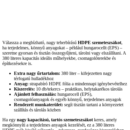
Válassza a megbízható, nagy teherbírású
HDPE szemeteszsákot
,
ha terjedelmes, könnyű anyagokat – például hungarocellt (EPS) –
szeretne gyorsan és tisztán összegyűjteni, tárolni vagy elszállítani. A
380 literes kapacitás ideális műhelyekbe, csomagolóterekbe és
építkezésekre is.
Extra nagy űrtartalom:
380 liter – kifejezetten nagy
térfogatú hulladékhoz
Anyag:
strapabíró HDPE fólia a mindennapi igénybevételhez
Kiszerelés:
10 db/tekercs – praktikus, helytakarékos tárolás
Ajánlott felhasználás:
hungarocell (EPS),
csomagolóanyagok és egyéb könnyű, terjedelmes anyagok
Rendezett munkaterület:
segít tisztán tartani a környezetet
szállítás és tárolás közben
Ha egy
nagy kapacitású, tartós szemeteszsákot
keres, amely
megkönnyíti a terjedelmes anyagok kezelését, ez a 380 literes