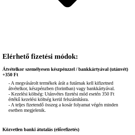
Elérhető fizetési módok:
Átvételkor személyesen készpénzzel / bankkártyával (utánvét)
+350 Ft
- A megvásárolt termékek árát a futárnak kell kifizetned
átvételkor, készpénzben (forintban) vagy bankkártyával.
- Kezelési költség: Utánvétes fizetési mód esetén 350 Ft
értékű kezelési költség kerül felszámításra.
- A teljes fizetendő összeg a kosár folyamat végén minden
esetben megjelenik.
Közvetlen banki átutalás (előrefizetés)