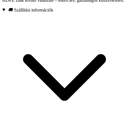
HDPE zsák kiváló választás – tekercses, gazdaságos kiszerelésben.
🚚 Szállítási információk