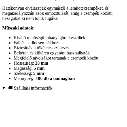
Hatékonyan elválasztják egymástól a lerakott csempéket, és
megakadályozzák azok elmozdulását, amíg a csempék közötti
hézagokat ki nem töltik fugával.
Műszaki adatok:
Kiváló minőségű műanyagból készültek
Fali és padlócsempékhez
Biztosítják a tökéletes szintezést
Beltéren és kültéren egyaránt használhatók
Megfelelő távolságot tartanak a csempék között
Hosszúság:
28 mm
Magasság:
5 mm
Szélesség:
5 mm
Mennyiség:
100 db a csomagban
🚚 Szállítási információk