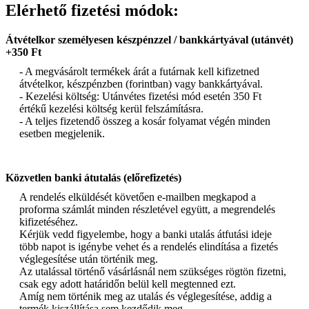
Elérhető fizetési módok:
Átvételkor személyesen készpénzzel / bankkártyával (utánvét)
+350 Ft
- A megvásárolt termékek árát a futárnak kell kifizetned
átvételkor, készpénzben (forintban) vagy bankkártyával.
- Kezelési költség: Utánvétes fizetési mód esetén 350 Ft
értékű kezelési költség kerül felszámításra.
- A teljes fizetendő összeg a kosár folyamat végén minden
esetben megjelenik.
Közvetlen banki átutalás (előrefizetés)
A rendelés elküldését követően e-mailben megkapod a
proforma számlát minden részletével együtt, a megrendelés
kifizetéséhez.
Kérjük vedd figyelembe, hogy a banki utalás átfutási ideje
több napot is igénybe vehet és a rendelés elindítása a fizetés
véglegesítése után történik meg.
Az utalással történő vásárlásnál nem szükséges rögtön fizetni,
csak egy adott határidőn belül kell megtenned ezt.
Amíg nem történik meg az utalás és véglegesítése, addig a
termék kiszállítása sem kezdődik meg.