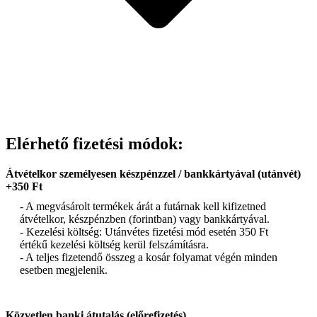
Elérhető fizetési módok:
Átvételkor személyesen készpénzzel / bankkártyával (utánvét)
+350 Ft
- A megvásárolt termékek árát a futárnak kell kifizetned
átvételkor, készpénzben (forintban) vagy bankkártyával.
- Kezelési költség: Utánvétes fizetési mód esetén 350 Ft
értékű kezelési költség kerül felszámításra.
- A teljes fizetendő összeg a kosár folyamat végén minden
esetben megjelenik.
Közvetlen banki átutalás (előrefizetés)