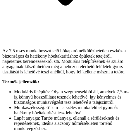
Az 7,5 m-es munkahosszú tető hókaparó nélkülözhetetlen eszköz a
biztonságos és hatékony hóeltakarításhoz épületek tetejéről,
napelemes berendezésekről stb. Moduláris felépítésének és szilárd
anyagainak köszönhetően még a nehezen elérhető felületek gyors
tisztítását is lehetővé teszi anélkül, hogy fel kellene mászni a tetőre.
Termék jellemzők:
Moduláris felépítés: Olyan szegmensekből áll, amelyek 7,5 m-
ig könnyű hosszállítást tesznek lehetővé, így kényelmes és
biztonságos munkavégzést tesz lehetővé a talajszintről.
Munkaszélesség: 61 cm – a széles munkafelület gyors és
hatékony hóeltakarítást tesz lehetővé.
Lapát anyaga: Tartós műanyag, ellenáll a sérüléseknek és
repedéseknek, ideális alacsony hőmérsékleten történő
munkavégzéshez.