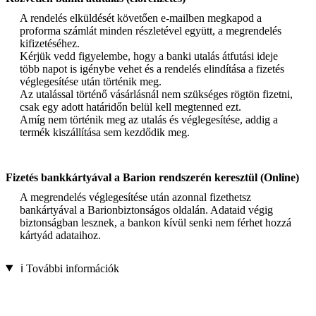
A rendelés elküldését követően e-mailben megkapod a
proforma számlát minden részletével együtt, a megrendelés
kifizetéséhez.
Kérjük vedd figyelembe, hogy a banki utalás átfutási ideje
több napot is igénybe vehet és a rendelés elindítása a fizetés
véglegesítése után történik meg.
Az utalással történő vásárlásnál nem szükséges rögtön fizetni,
csak egy adott határidőn belül kell megtenned ezt.
Amíg nem történik meg az utalás és véglegesítése, addig a
termék kiszállítása sem kezdődik meg.
Fizetés bankkártyával a Barion rendszerén keresztül (Online)
A megrendelés véglegesítése után azonnal fizethetsz
bankártyával a Barionbiztonságos oldalán. Adataid végig
biztonságban lesznek, a bankon kívül senki nem férhet hozzá
kártyád adataihoz.
ℹ️ További információk